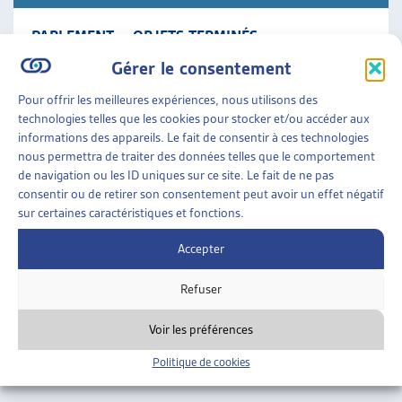
PARLEMENT – OBJETS TERMINÉS
Synthèse des travaux législatifs fédéraux La veille
Gérer le consentement
législative de l’Artias en un condensé des objets en
cours qui comporte le résumé des objets traités
Pour offrir les meilleures expériences, nous utilisons des
durant [...]
technologies telles que les cookies pour stocker et/ou accéder aux
informations des appareils. Le fait de consentir à ces technologies
nous permettra de traiter des données telles que le comportement
Parlement
»
Objets terminés
de navigation ou les ID uniques sur ce site. Le fait de ne pas
consentir ou de retirer son consentement peut avoir un effet négatif
sur certaines caractéristiques et fonctions.
Accepter
Refuser
Voir les préférences
Politique de cookies