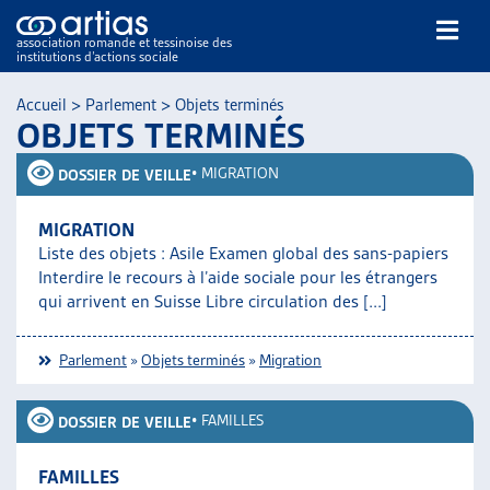
association romande et tessinoise des
institutions d’actions sociale
Rechercher
Accueil
>
Parlement
>
Objets terminés
OBJETS TERMINÉS
•
MIGRATION
DOSSIER DE VEILLE
MIGRATION
Liste des objets : Asile Examen global des sans-papiers
NOS PUBLICATIONS
Interdire le recours à l’aide sociale pour les étrangers
ARTICLES
qui arrivent en Suisse Libre circulation des [...]
DOSSIERS DU MOIS
VEILLE
Parlement
»
Objets terminés
»
Migration
RESSOURCES
THÉMATIQUES
•
FAMILLES
DOSSIER DE VEILLE
GUIDE SOCIAL ROMAND
AUTRES
FAMILLES