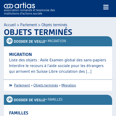
association romande et tessinoise des
institutions d’actions sociale
Rechercher
Accueil
>
Parlement
>
Objets terminés
OBJETS TERMINÉS
•
MIGRATION
DOSSIER DE VEILLE
MIGRATION
Liste des objets : Asile Examen global des sans-papiers
NOS PUBLICATIONS
Interdire le recours à l’aide sociale pour les étrangers
ARTICLES
qui arrivent en Suisse Libre circulation des [...]
DOSSIERS DU MOIS
VEILLE
Parlement
»
Objets terminés
»
Migration
RESSOURCES
THÉMATIQUES
•
FAMILLES
DOSSIER DE VEILLE
GUIDE SOCIAL ROMAND
AUTRES
FAMILLES