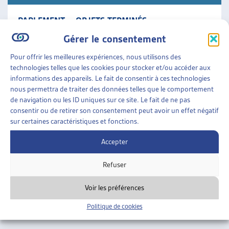
PARLEMENT – OBJETS TERMINÉS
Synthèse des travaux législatifs fédéraux La veille
Gérer le consentement
législative de l’Artias en un condensé des objets en
cours qui comporte le résumé des objets traités
Pour offrir les meilleures expériences, nous utilisons des
durant [...]
technologies telles que les cookies pour stocker et/ou accéder aux
informations des appareils. Le fait de consentir à ces technologies
nous permettra de traiter des données telles que le comportement
Parlement
»
Objets terminés
de navigation ou les ID uniques sur ce site. Le fait de ne pas
consentir ou de retirer son consentement peut avoir un effet négatif
sur certaines caractéristiques et fonctions.
Accepter
Refuser
Voir les préférences
Politique de cookies