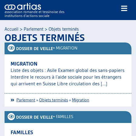
association romande et tessinoise des
institutions d’actions sociale
Rechercher
Accueil
>
Parlement
>
Objets terminés
OBJETS TERMINÉS
•
MIGRATION
DOSSIER DE VEILLE
MIGRATION
Liste des objets : Asile Examen global des sans-papiers
NOS PUBLICATIONS
Interdire le recours à l’aide sociale pour les étrangers
ARTICLES
qui arrivent en Suisse Libre circulation des [...]
DOSSIERS DU MOIS
VEILLE
Parlement
»
Objets terminés
»
Migration
RESSOURCES
THÉMATIQUES
•
FAMILLES
DOSSIER DE VEILLE
GUIDE SOCIAL ROMAND
AUTRES
FAMILLES