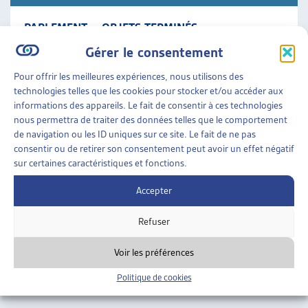
PARLEMENT – OBJETS TERMINÉS
Synthèse des travaux législatifs fédéraux La veille
Gérer le consentement
législative de l’Artias en un condensé des objets en
cours qui comporte le résumé des objets traités
Pour offrir les meilleures expériences, nous utilisons des
durant [...]
technologies telles que les cookies pour stocker et/ou accéder aux
informations des appareils. Le fait de consentir à ces technologies
nous permettra de traiter des données telles que le comportement
Parlement
»
Objets terminés
de navigation ou les ID uniques sur ce site. Le fait de ne pas
consentir ou de retirer son consentement peut avoir un effet négatif
sur certaines caractéristiques et fonctions.
Accepter
Refuser
Voir les préférences
Politique de cookies