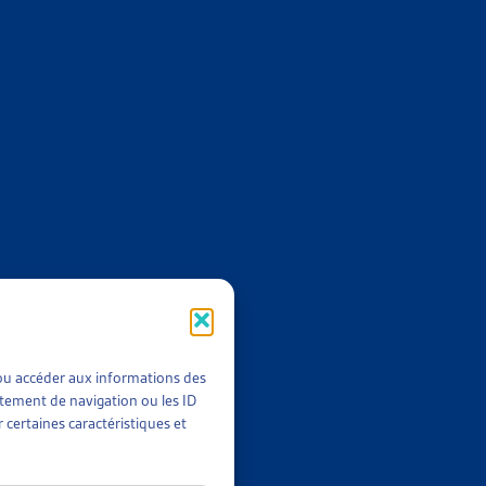
vaux législatifs
en un condensé des
t/ou accéder aux informations des
rtement de navigation ou les ID
 certaines caractéristiques et