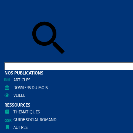
Accueil
>
Par
OBJE
DOSSIE
MIGRAT
Liste des
pour les é
Parlem
NOS PUBLICATIONS
ARTICLES
DOSSIE
DOSSIERS DU MOIS
VEILLE
FAMILLE
RESSOURCES
Vous trou
THÉMATIQUES
fédéraux. 
GUIDE SOCIAL ROMAND
AUTRES
Parlem