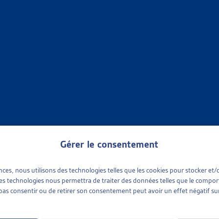
•
AIDE SOCIALE
R DE VEILLE
CIALE
verez dans ce document les objets archivés de la Synthèse des tra
Liste des objets traités sur le thème « Aide sociale [...]
ent
»
Objets terminés
»
Aide sociale
•
OBJETS TERMINÉS
R DE VEILLE
ENT – OBJETS TERMINÉS
des travaux législatifs fédéraux La veille législative de l’Artias 
Gérer le consentement
 cours qui comporte le résumé des objets traités durant [...]
ences, nous utilisons des technologies telles que les cookies pour stocker e
ent
»
Objets terminés
 ces technologies nous permettra de traiter des données telles que le compo
e pas consentir ou de retirer son consentement peut avoir un effet négatif sur