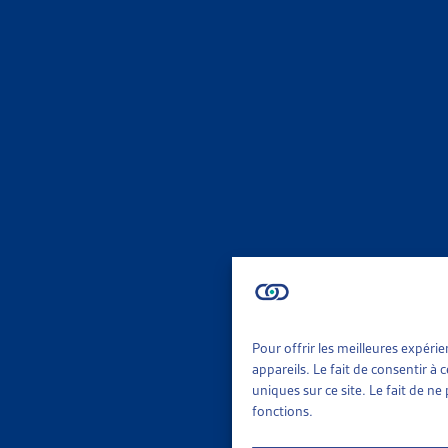
DOSSIE
AIDE SO
Vous trou
fédéraux. 
Parlem
DOSSIE
PARLEM
Synthèse 
objets en
Pour offrir les meilleures expéri
Parlem
appareils. Le fait de consentir à
uniques sur ce site. Le fait de n
fonctions.