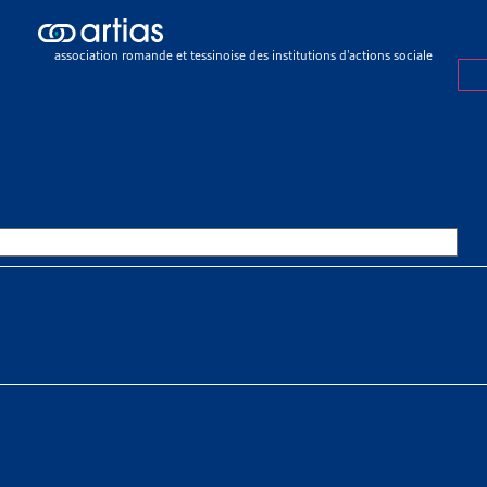
lement
>
Objets terminés
TS TERMINÉS
association romande et tessinoise des institutions d’actions sociale
•
MIGRATION
R DE VEILLE
ION
 objets : Asile Examen global des sans-papiers Interdire le recours 
trangers qui arrivent en Suisse Libre circulation des [...]
ent
»
Objets terminés
»
Migration
•
FAMILLES
R DE VEILLE
S
verez dans ce document les objets archivés de la Synthèse des tra
Liste des objets traités sur le thème « Famille » [...]
ent
»
Objets terminés
»
Familles