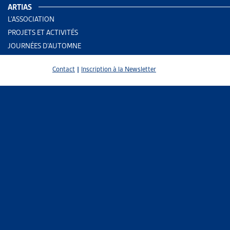
ARTIAS
L’ASSOCIATION
DOSSIE
PROJETS ET ACTIVITÉS
JOURNÉES D’AUTOMNE
AUTRES
Vous trou
Contact
|
Inscription à la Newsletter
fédéraux.
Parlem
DOSSIE
ASSURA
Vous trou
législatif
Parlem