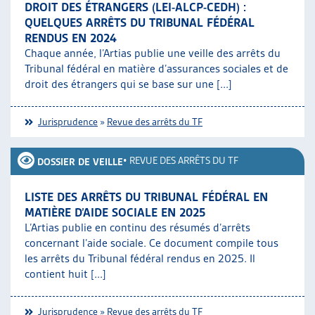
DROIT DES ÉTRANGERS (LEI-ALCP-CEDH) :
ARTIAS
QUELQUES ARRÊTS DU TRIBUNAL FÉDÉRAL
L’ASSOCIATION
RENDUS EN 2024
PROJETS ET ACTIVITÉS
Chaque année, l’Artias publie une veille des arrêts du
JOURNÉES D’AUTOMNE
Tribunal fédéral en matière d’assurances sociales et de
droit des étrangers qui se base sur une [...]
Jurisprudence
»
Revue des arrêts du TF
•
REVUE DES ARRÊTS DU TF
DOSSIER DE VEILLE
LISTE DES ARRÊTS DU TRIBUNAL FÉDÉRAL EN
MATIÈRE D’AIDE SOCIALE EN 2025
L’Artias publie en continu des résumés d’arrêts
concernant l’aide sociale. Ce document compile tous
les arrêts du Tribunal fédéral rendus en 2025. Il
contient huit [...]
Jurisprudence
»
Revue des arrêts du TF