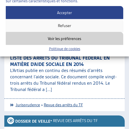
sur certaines caractéristiques et fonctions.
et-un arrêts du Tribunal fédéral rendus en 2017. Parmi
ces jugements, 4 [...]
Accepter
Refuser
Jurisprudence
»
Revue des arrêts du TF
Voir les préférences
•
REVUE DES ARRÊTS DU TF
DOSSIER DE VEILLE
Politique de cookies
LISTE DES ARRÊTS DU TRIBUNAL FÉDÉRAL EN
MATIÈRE D’AIDE SOCIALE EN 2014
L’Artias publie en continu des résumés d’arrêts
concernant l’aide sociale. Ce document compile vingt-
trois arrêts du Tribunal fédéral rendus en 2014. Le
Tribunal fédéral a [...]
Jurisprudence
»
Revue des arrêts du TF
•
REVUE DES ARRÊTS DU TF
DOSSIER DE VEILLE