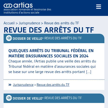
association romande et tessinoise des
institutions d’actions sociale
Rechercher
Accueil
>
Jurisprudence
>
Revue des arrêts du TF
REVUE DES ARRÊTS DU TF
•
REVUE DES ARRÊTS DU TF
DOSSIER DE VEILLE
QUELQUES ARRÊTS DU TRIBUNAL FÉDÉRAL EN
MATIÈRE D’ASSURANCES SOCIALES EN 2024
NOS PUBLICATIONS
Chaque année, l’Artias publie une veille des arrêts du
ARTICLES
Tribunal fédéral en matière d’assurances sociales qui
se base sur une large revue des arrêts portant [...]
DOSSIERS DU MOIS
VEILLE
Jurisprudence
»
Revue des arrêts du TF
RESSOURCES
THÉMATIQUES
•
REVUE DES ARRÊTS DU TF
GUIDE SOCIAL ROMAND
DOSSIER DE VEILLE
AUTRES