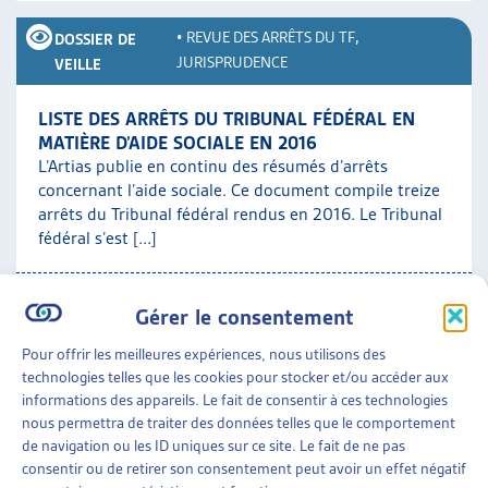
•
REVUE DES ARRÊTS DU TF
,
DOSSIER DE
JURISPRUDENCE
VEILLE
LISTE DES ARRÊTS DU TRIBUNAL FÉDÉRAL EN
MATIÈRE D’AIDE SOCIALE EN 2016
L’Artias publie en continu des résumés d’arrêts
concernant l’aide sociale. Ce document compile treize
arrêts du Tribunal fédéral rendus en 2016. Le Tribunal
fédéral s’est [...]
Jurisprudence
»
Revue des arrêts du TF
Gérer le consentement
Pour offrir les meilleures expériences, nous utilisons des
•
REVUE DES ARRÊTS DU TF
DOSSIER DE VEILLE
technologies telles que les cookies pour stocker et/ou accéder aux
informations des appareils. Le fait de consentir à ces technologies
LISTE DES ARRÊTS DU TRIBUNAL FÉDÉRAL EN
nous permettra de traiter des données telles que le comportement
MATIÈRE D’AIDE SOCIALE EN 2015
de navigation ou les ID uniques sur ce site. Le fait de ne pas
L’Artias publie en continu des résumés d’arrêts
consentir ou de retirer son consentement peut avoir un effet négatif
concernant l’aide sociale. Ce document compile vingt-