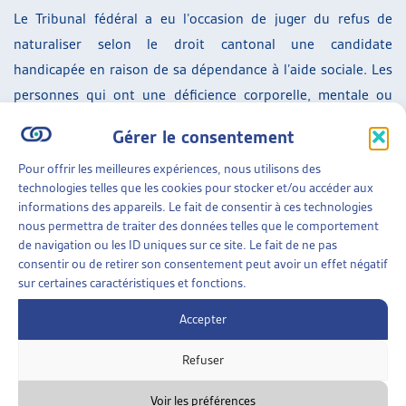
Le Tribunal fédéral a eu l’occasion de juger du refus de
naturaliser selon le droit cantonal une candidate
handicapée en raison de sa dépendance à l’aide sociale. Les
personnes qui ont une déficience corporelle, mentale ou
psychique sont un groupe protégé par l’art. 8 al. 2 Cst.
Gérer le consentement
L’exigence de l’indépendance financière touche de manière
Pour offrir les meilleures expériences, nous utilisons des
spécifique les personnes qui souffrent d’un tel handicap.
technologies telles que les cookies pour stocker et/ou accéder aux
Ainsi le Tribunal fédéral a jugé qu’une telle exigence
informations des appareils. Le fait de consentir à ces technologies
constitue une discrimination (indirecte) envers ces
nous permettra de traiter des données telles que le comportement
de navigation ou les ID uniques sur ce site. Le fait de ne pas
personnes et doit être justifiée par intérêt public
consentir ou de retirer son consentement peut avoir un effet négatif
prépondérant et respecter le principe de proportionnalité.
sur certaines caractéristiques et fonctions.
En l’espèce, la personne avait 22 ans, et habitait depuis 13
Accepter
ans en Suisse comme admise provisoire. Un futur permis de
séjour devait être considéré, où la commune devrait de
Refuser
toute façon prendre en charge financièrement cette
personne. Il n’y avait dès lors pas d’intérêt financier
Voir les préférences