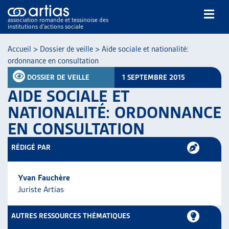
association romande et tessinoise des
institutions d’actions sociale
Rechercher
Accueil
>
Dossier de veille
>
Aide sociale et nationalité:
ordonnance en consultation
DOSSIER DE VEILLE
1 SEPTEMBRE 2015
AIDE SOCIALE ET
NATIONALITÉ: ORDONNANCE
EN CONSULTATION
NOS PUBLICATIONS
ARTICLES
RÉDIGÉ PAR
DOSSIERS DU MOIS
VEILLE
Yvan Fauchère
RESSOURCES
Juriste Artias
THÉMATIQUES
GUIDE SOCIAL ROMAND
AUTRES RESSOURCES THÉMATIQUES
AUTRES