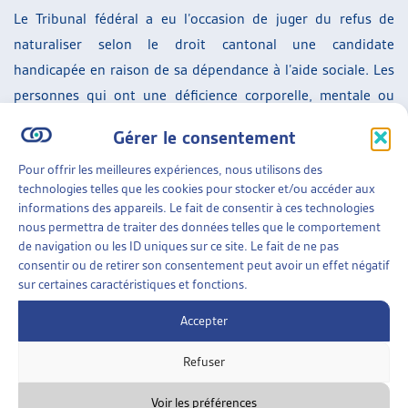
Le Tribunal fédéral a eu l’occasion de juger du refus de
naturaliser selon le droit cantonal une candidate
handicapée en raison de sa dépendance à l’aide sociale. Les
personnes qui ont une déficience corporelle, mentale ou
psychique sont un groupe protégé par l’art. 8 al. 2 Cst.
Gérer le consentement
L’exigence de l’indépendance financière touche de manière
Pour offrir les meilleures expériences, nous utilisons des
spécifique les personnes qui souffrent d’un tel handicap.
technologies telles que les cookies pour stocker et/ou accéder aux
Ainsi le Tribunal fédéral a jugé qu’une telle exigence
informations des appareils. Le fait de consentir à ces technologies
constitue une discrimination (indirecte) envers ces
nous permettra de traiter des données telles que le comportement
de navigation ou les ID uniques sur ce site. Le fait de ne pas
personnes et doit être justifiée par intérêt public
consentir ou de retirer son consentement peut avoir un effet négatif
prépondérant et respecter le principe de proportionnalité.
sur certaines caractéristiques et fonctions.
En l’espèce, la personne avait 22 ans, et habitait depuis 13
Accepter
ans en Suisse comme admise provisoire. Un futur permis de
séjour devait être considéré, où la commune devrait de
Refuser
toute façon prendre en charge financièrement cette
personne. Il n’y avait dès lors pas d’intérêt financier
Voir les préférences