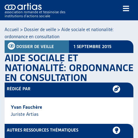
association romande et tessinoise des
institutions d’actions sociale
Rechercher
Accueil
>
Dossier de veille
>
Aide sociale et nationalité:
ordonnance en consultation
DOSSIER DE VEILLE
1 SEPTEMBRE 2015
AIDE SOCIALE ET
NATIONALITÉ: ORDONNANCE
EN CONSULTATION
NOS PUBLICATIONS
ARTICLES
RÉDIGÉ PAR
DOSSIERS DU MOIS
VEILLE
Yvan Fauchère
RESSOURCES
Juriste Artias
THÉMATIQUES
GUIDE SOCIAL ROMAND
AUTRES RESSOURCES THÉMATIQUES
AUTRES