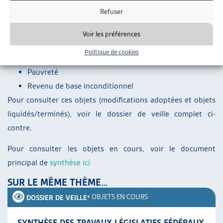
qui arrivent en Suisse
Refuser
Jeunes adultes à l’aide sociale
Loi-cadre relative à l’aide sociale
Voir les préférences
Naturalisation facilitée pour les mineurs à l’aide
Politique de cookies
sociale
Pauvreté
Revenu de base inconditionnel
Pour consulter ces objets (modifications adoptées et objets
liquidés/terminés), voir le dossier de veille complet ci-
contre.
Pour consulter les objets en cours, voir le document
principal de
synthèse ici
SUR LE MÊME THÈME…
•
OBJETS EN COURS
DOSSIER DE VEILLE
SYNTHÈSE DES TRAVAUX LÉGISLATIFS FÉDÉRAUX