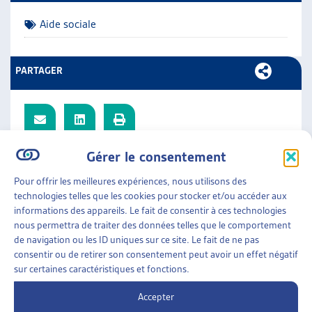
ARTIAS
Aide sociale
L’ASSOCIATION
PROJETS ET ACTIVITÉS
JOURNÉES D’AUTOMNE
PARTAGER
Gérer le consentement
Vous trouverez dans ce document les objets archivés de la
Synthèse des travaux législatifs fédéraux.
Pour offrir les meilleures expériences, nous utilisons des
technologies telles que les cookies pour stocker et/ou accéder aux
Liste des objets traités sur le thème « Aide sociale » :
informations des appareils. Le fait de consentir à ces technologies
nous permettra de traiter des données telles que le comportement
Conséquences des inégalités en Suisse
de navigation ou les ID uniques sur ce site. Le fait de ne pas
consentir ou de retirer son consentement peut avoir un effet négatif
Etat de l’aide sociale
sur certaines caractéristiques et fonctions.
Imposition de l’aide sociale
Interdire le recours à l’aide sociale pour les étrangers
Accepter