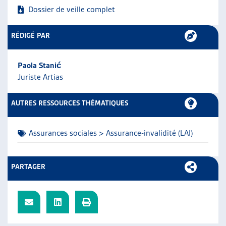
Dossier de veille complet
ARTIAS
L’ASSOCIATION
PROJETS ET ACTIVITÉS
RÉDIGÉ PAR
JOURNÉES D’AUTOMNE
Paola Stanić
Juriste Artias
AUTRES RESSOURCES THÉMATIQUES
Assurances sociales > Assurance-invalidité (LAI)
PARTAGER