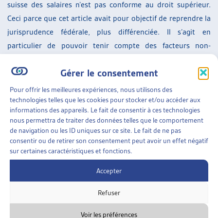
suisse des salaires n’est pas conforme au droit supérieur.
Ceci parce que cet article avait pour objectif de reprendre la
jurisprudence fédérale, plus différenciée. Il s’agit en
particulier de pouvoir tenir compte des facteurs non-
médicaux susceptibles d’entraîner une baisse de salaire,
Gérer le consentement
comme il en existe en l’espèce.
Pour offrir les meilleures expériences, nous utilisons des
L’Office fédéral des assurances sociales, qui avait recouru
technologies telles que les cookies pour stocker et/ou accéder aux
contre un arrêt cantonal procédant à une telle évaluation, a
informations des appareils. Le fait de consentir à ces technologies
été débouté.
nous permettra de traiter des données telles que le comportement
de navigation ou les ID uniques sur ce site. Le fait de ne pas
Le jugement du Tribunal fédéral porte sur la version du RAI
consentir ou de retirer son consentement peut avoir un effet négatif
sur certaines caractéristiques et fonctions.
en vigueur jusqu’au 31 décembre 2023. Les répercussions de
cette jurisprudence sur la teneur actuelle de l’article 26bis
Accepter
RAI ne sont pas abordées par la Cour.
Refuser
SUR LE MÊME THÈME…
Voir les préférences
3 SEPTEMBRE 2024