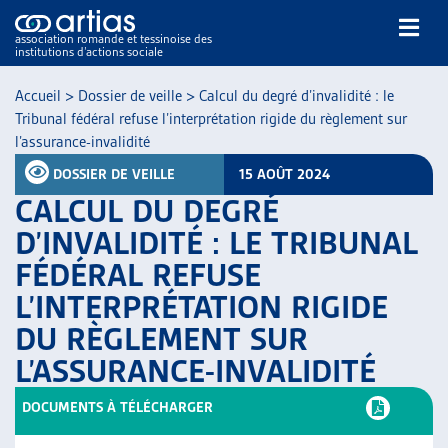
association romande et tessinoise des
institutions d’actions sociale
Rechercher
Accueil
>
Dossier de veille
>
Calcul du degré d’invalidité : le
Tribunal fédéral refuse l’interprétation rigide du règlement sur
l’assurance-invalidité
DOSSIER DE VEILLE
15 AOÛT 2024
CALCUL DU DEGRÉ
D’INVALIDITÉ : LE TRIBUNAL
NOS PUBLICATIONS
FÉDÉRAL REFUSE
ARTICLES
L’INTERPRÉTATION RIGIDE
DOSSIERS DU MOIS
VEILLE
DU RÈGLEMENT SUR
RESSOURCES
L’ASSURANCE-INVALIDITÉ
THÉMATIQUES
DOCUMENTS À TÉLÉCHARGER
GUIDE SOCIAL ROMAND
AUTRES