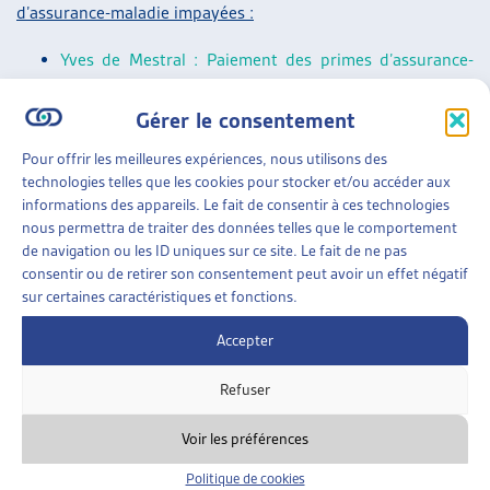
d’assurance-maladie impayées :
Yves de Mestral : Paiement des primes d’assurance-
maladie courantes : projet-pilote des Offices des
Gérer le consentement
poursuites de la Ville de Zurich, Dossier du mois,
février 2022
.
Pour offrir les meilleures expériences, nous utilisons des
Paola Stanić : Primes d’assurance-maladie impayées : à
technologies telles que les cookies pour stocker et/ou accéder aux
informations des appareils. Le fait de consentir à ces technologies
petits pas vers une meilleure solution ? Dossier Veille,
nous permettra de traiter des données telles que le comportement
mai 2021.
de navigation ou les ID uniques sur ce site. Le fait de ne pas
Florence Meyer, Martine Kurth, Sébastien Mercier :
consentir ou de retirer son consentement peut avoir un effet négatif
sur certaines caractéristiques et fonctions.
Jeunes endetté-es à la majorité parce que leurs
parents n’ont pas payé leurs primes d’assurance-
Accepter
maladie, Dossier Veille, octobre 2017.
Refuser
Veille parlementaire générale :
Voir les préférences
Un résumé des objets parlementaires sur les thèmes suivis
par l’Artias se trouve dans la
« Synthèse des travaux
Politique de cookies