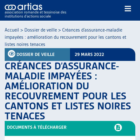
association romande et tessinoise des
institutions d’actions sociale
Rechercher
Accueil
>
Dossier de veille
>
Créances d’assurance-maladie
impayées : amélioration du recouvrement pour les cantons et
listes noires tenaces
DOSSIER DE VEILLE
29 MARS 2022
CRÉANCES D’ASSURANCE-
MALADIE IMPAYÉES :
NOS PUBLICATIONS
AMÉLIORATION DU
ARTICLES
RECOUVREMENT POUR LES
DOSSIERS DU MOIS
VEILLE
CANTONS ET LISTES NOIRES
RESSOURCES
TENACES
THÉMATIQUES
DOCUMENTS À TÉLÉCHARGER
GUIDE SOCIAL ROMAND
AUTRES