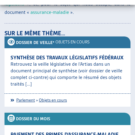
législatifs
», et, pour le sujet qui nous occupe, dans le
document «
assurance-maladie
».
SUR LE MÊME THÈME…
•
OBJETS EN COURS
DOSSIER DE VEILLE
SYNTHÈSE DES TRAVAUX LÉGISLATIFS FÉDÉRAUX
Retrouvez la veille législative de l’Artias dans un
document principal de synthèse (voir dossier de veille
complet ci-contre) qui comporte le résumé des objets
traités [...]
Parlement
»
Objets en cours
DOSSIER DU MOIS
PAIEMENT DES PRIMES D’ASSURANCE-MALADIE