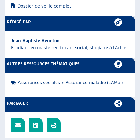
Dossier de veille complet
ARTIAS
L’ASSOCIATION
PROJETS ET ACTIVITÉS
RÉDIGÉ PAR
JOURNÉES D’AUTOMNE
Jean-Baptiste Beneton
Etudiant en master en travail social, stagiaire à l’Artias
AUTRES RESSOURCES THÉMATIQUES
Assurances sociales > Assurance-maladie (LAMal)
PARTAGER