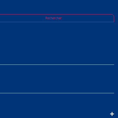
du recouvrement pour les cantons et listes
Rechercher
PAYÉES :
POUR LES
S