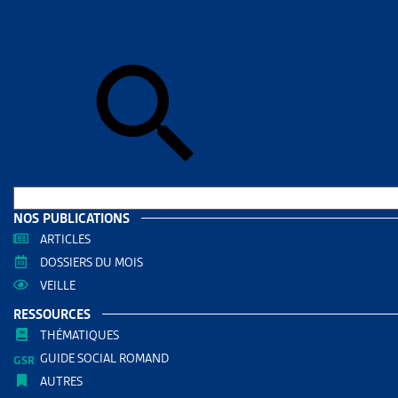
Accueil
>
Dos
noires tenac
DOSSIE
CRÉAN
AMÉL
CANTO
DOCUMENTS
NOS PUBLICATIONS
ARTICLES
Dossie
DOSSIERS DU MOIS
VEILLE
RÉDIGÉ PAR
RESSOURCES
THÉMATIQUES
Jean-Bap
GUIDE SOCIAL ROMAND
Etudiant e
AUTRES