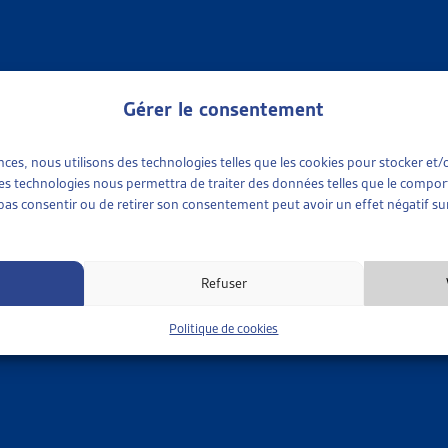
cédents relatifs à la problématique des primes d’assurance-mala
e Mestral : Paiement des primes d’assurance-maladie courantes : 
Gérer le consentement
r du mois, février 2022
.
Stanić : Primes d’assurance-maladie impayées : à petits pas vers u
ences, nous utilisons des technologies telles que les cookies pour stocker e
ce Meyer, Martine Kurth, Sébastien Mercier : Jeunes endetté-e
 ces technologies nous permettra de traiter des données telles que le compo
 d’assurance-maladie, Dossier Veille, octobre 2017.
e pas consentir ou de retirer son consentement peut avoir un effet négatif sur
mentaire générale :
es objets parlementaires sur les thèmes suivis par l’Artias se 
Refuser
ous occupe, dans le document «
assurance-maladie
».
Politique de cookies
MÊME THÈME…
•
OBJETS EN COURS
R DE VEILLE