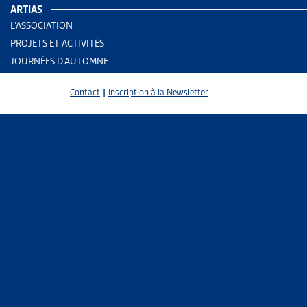
ARTIAS
AUTRES RE
L’ASSOCIATION
PROJETS ET ACTIVITÉS
Assura
JOURNÉES D’AUTOMNE
Contact
|
Inscription à la Newsletter
PARTAGER
Lors de la 
changements
L’Artias doc
son acceptat
dans laquel
maladie. Tel 