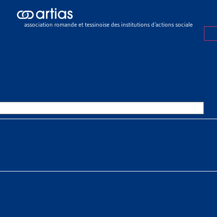
sier de veille
>
Créances d’assurance-maladie impayées : amélioration 
es
association romande et tessinoise des institutions d’actions sociale
R DE VEILLE
29 MARS 2022
CES D’ASSURANCE-MALADIE IM
IORATION DU RECOUVREMENT 
NS ET LISTES NOIRES TENACE
 À TÉLÉCHARGER
r de veille complet
tiste Beneton
n master en travail social, stagiaire à l’Artias