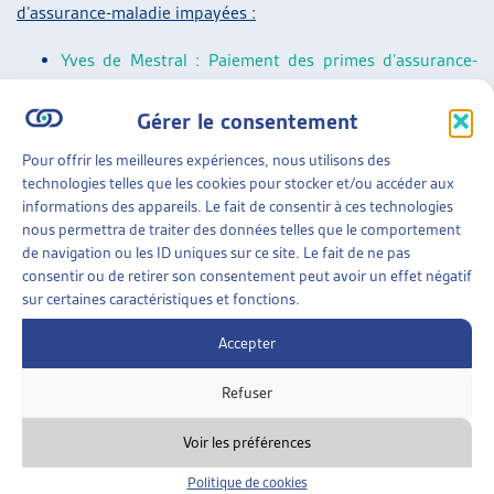
d’assurance-maladie impayées :
Yves de Mestral : Paiement des primes d’assurance-
maladie courantes : projet-pilote des Offices des
Gérer le consentement
poursuites de la Ville de Zurich, Dossier du mois,
février 2022
.
Pour offrir les meilleures expériences, nous utilisons des
Paola Stanić : Primes d’assurance-maladie impayées : à
technologies telles que les cookies pour stocker et/ou accéder aux
informations des appareils. Le fait de consentir à ces technologies
petits pas vers une meilleure solution ? Dossier Veille,
nous permettra de traiter des données telles que le comportement
mai 2021.
de navigation ou les ID uniques sur ce site. Le fait de ne pas
Florence Meyer, Martine Kurth, Sébastien Mercier :
consentir ou de retirer son consentement peut avoir un effet négatif
sur certaines caractéristiques et fonctions.
Jeunes endetté-es à la majorité parce que leurs
parents n’ont pas payé leurs primes d’assurance-
Accepter
maladie, Dossier Veille, octobre 2017.
Refuser
Veille parlementaire générale :
Voir les préférences
Un résumé des objets parlementaires sur les thèmes suivis
par l’Artias se trouve dans la
« Synthèse des travaux
Politique de cookies