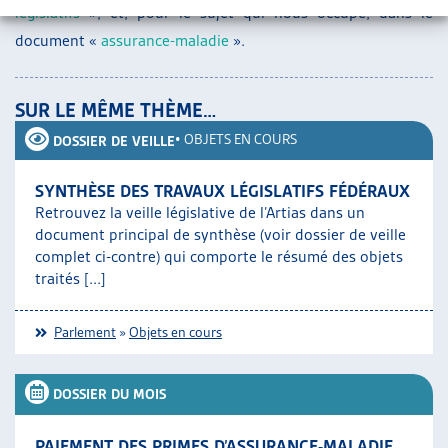
législatifs
», et, pour le sujet qui nous occupe, dans le
document «
assurance-maladie
».
SUR LE MÊME THÈME…
•
OBJETS EN COURS
DOSSIER DE VEILLE
SYNTHÈSE DES TRAVAUX LÉGISLATIFS FÉDÉRAUX
Retrouvez la veille législative de l’Artias dans un
document principal de synthèse (voir dossier de veille
complet ci-contre) qui comporte le résumé des objets
traités [...]
Parlement
»
Objets en cours
DOSSIER DU MOIS
PAIEMENT DES PRIMES D’ASSURANCE-MALADIE