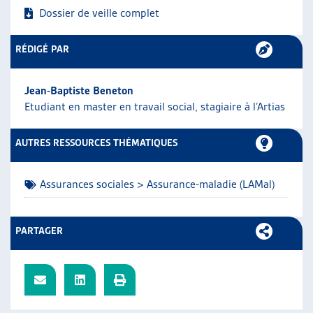
Dossier de veille complet
ARTIAS
L’ASSOCIATION
PROJETS ET ACTIVITÉS
RÉDIGÉ PAR
JOURNÉES D’AUTOMNE
Jean-Baptiste Beneton
Etudiant en master en travail social, stagiaire à l’Artias
AUTRES RESSOURCES THÉMATIQUES
Assurances sociales > Assurance-maladie (LAMal)
PARTAGER