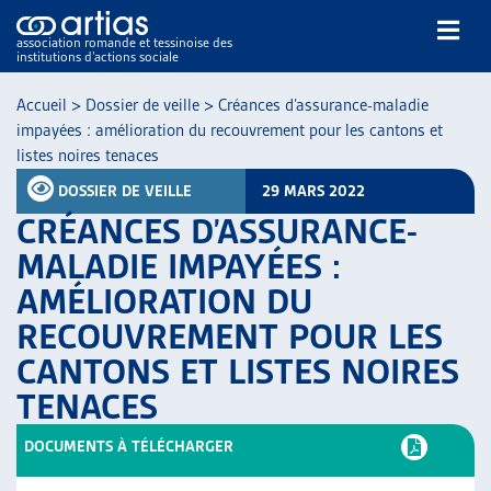
association romande et tessinoise des
institutions d’actions sociale
Rechercher
Accueil
>
Dossier de veille
>
Créances d’assurance-maladie
impayées : amélioration du recouvrement pour les cantons et
listes noires tenaces
DOSSIER DE VEILLE
29 MARS 2022
CRÉANCES D’ASSURANCE-
MALADIE IMPAYÉES :
NOS PUBLICATIONS
AMÉLIORATION DU
ARTICLES
RECOUVREMENT POUR LES
DOSSIERS DU MOIS
VEILLE
CANTONS ET LISTES NOIRES
RESSOURCES
TENACES
THÉMATIQUES
DOCUMENTS À TÉLÉCHARGER
GUIDE SOCIAL ROMAND
AUTRES