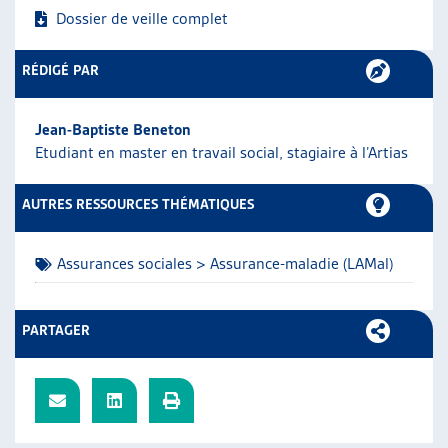
Dossier de veille complet
ARTIAS
L’ASSOCIATION
PROJETS ET ACTIVITÉS
RÉDIGÉ PAR
JOURNÉES D’AUTOMNE
Jean-Baptiste Beneton
Etudiant en master en travail social, stagiaire à l’Artias
AUTRES RESSOURCES THÉMATIQUES
Assurances sociales > Assurance-maladie (LAMal)
PARTAGER