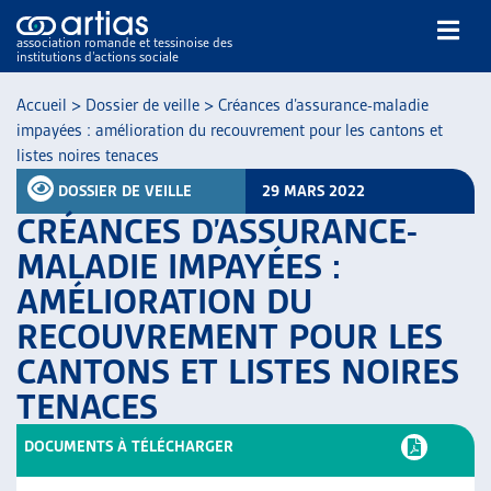
association romande et tessinoise des
institutions d’actions sociale
Rechercher
Accueil
>
Dossier de veille
>
Créances d’assurance-maladie
impayées : amélioration du recouvrement pour les cantons et
listes noires tenaces
DOSSIER DE VEILLE
29 MARS 2022
CRÉANCES D’ASSURANCE-
MALADIE IMPAYÉES :
NOS PUBLICATIONS
AMÉLIORATION DU
ARTICLES
RECOUVREMENT POUR LES
DOSSIERS DU MOIS
VEILLE
CANTONS ET LISTES NOIRES
RESSOURCES
TENACES
THÉMATIQUES
DOCUMENTS À TÉLÉCHARGER
GUIDE SOCIAL ROMAND
AUTRES