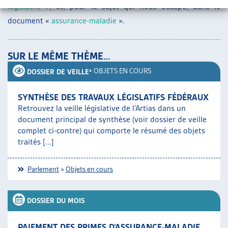
législatifs
», et, pour le sujet qui nous occupe, dans le
document «
assurance-maladie
».
SUR LE MÊME THÈME…
•
OBJETS EN COURS
DOSSIER DE VEILLE
SYNTHÈSE DES TRAVAUX LÉGISLATIFS FÉDÉRAUX
Retrouvez la veille législative de l’Artias dans un
document principal de synthèse (voir dossier de veille
complet ci-contre) qui comporte le résumé des objets
traités [...]
Parlement
»
Objets en cours
DOSSIER DU MOIS
PAIEMENT DES PRIMES D’ASSURANCE-MALADIE