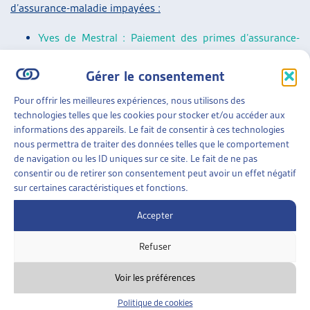
d’assurance-maladie impayées :
Yves de Mestral : Paiement des primes d’assurance-
maladie courantes : projet-pilote des Offices des
Gérer le consentement
poursuites de la Ville de Zurich, Dossier du mois,
février 2022
.
Pour offrir les meilleures expériences, nous utilisons des
Paola Stanić : Primes d’assurance-maladie impayées : à
technologies telles que les cookies pour stocker et/ou accéder aux
informations des appareils. Le fait de consentir à ces technologies
petits pas vers une meilleure solution ? Dossier Veille,
nous permettra de traiter des données telles que le comportement
mai 2021.
de navigation ou les ID uniques sur ce site. Le fait de ne pas
Florence Meyer, Martine Kurth, Sébastien Mercier :
consentir ou de retirer son consentement peut avoir un effet négatif
sur certaines caractéristiques et fonctions.
Jeunes endetté-es à la majorité parce que leurs
parents n’ont pas payé leurs primes d’assurance-
Accepter
maladie, Dossier Veille, octobre 2017.
Refuser
Veille parlementaire générale :
Voir les préférences
Un résumé des objets parlementaires sur les thèmes suivis
par l’Artias se trouve dans la
« Synthèse des travaux
Politique de cookies