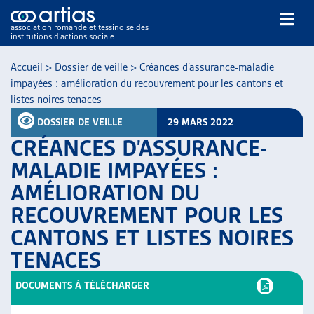
association romande et tessinoise des
institutions d’actions sociale
Rechercher
Accueil
>
Dossier de veille
>
Créances d’assurance-maladie
impayées : amélioration du recouvrement pour les cantons et
listes noires tenaces
DOSSIER DE VEILLE
29 MARS 2022
CRÉANCES D’ASSURANCE-
MALADIE IMPAYÉES :
NOS PUBLICATIONS
AMÉLIORATION DU
ARTICLES
RECOUVREMENT POUR LES
DOSSIERS DU MOIS
VEILLE
CANTONS ET LISTES NOIRES
RESSOURCES
TENACES
THÉMATIQUES
DOCUMENTS À TÉLÉCHARGER
GUIDE SOCIAL ROMAND
AUTRES