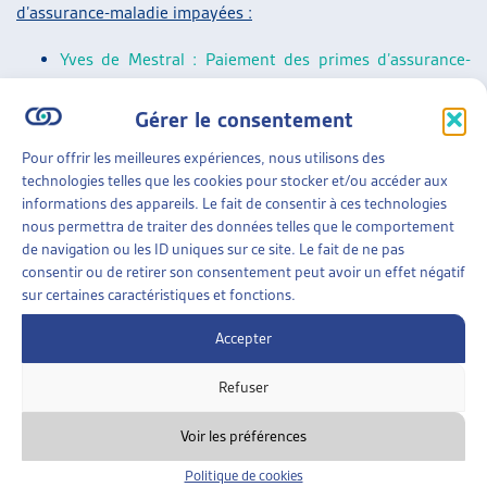
d’assurance-maladie impayées :
Yves de Mestral : Paiement des primes d’assurance-
maladie courantes : projet-pilote des Offices des
Gérer le consentement
poursuites de la Ville de Zurich, Dossier du mois,
février 2022
.
Pour offrir les meilleures expériences, nous utilisons des
Paola Stanić : Primes d’assurance-maladie impayées : à
technologies telles que les cookies pour stocker et/ou accéder aux
informations des appareils. Le fait de consentir à ces technologies
petits pas vers une meilleure solution ? Dossier Veille,
nous permettra de traiter des données telles que le comportement
mai 2021.
de navigation ou les ID uniques sur ce site. Le fait de ne pas
Florence Meyer, Martine Kurth, Sébastien Mercier :
consentir ou de retirer son consentement peut avoir un effet négatif
sur certaines caractéristiques et fonctions.
Jeunes endetté-es à la majorité parce que leurs
parents n’ont pas payé leurs primes d’assurance-
Accepter
maladie, Dossier Veille, octobre 2017.
Refuser
Veille parlementaire générale :
Voir les préférences
Un résumé des objets parlementaires sur les thèmes suivis
par l’Artias se trouve dans la
« Synthèse des travaux
Politique de cookies