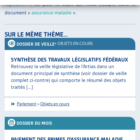
législatifs
», et, pour le sujet qui nous occupe, dans le
document «
assurance-maladie
».
SUR LE MÊME THÈME…
•
OBJETS EN COURS
DOSSIER DE VEILLE
SYNTHÈSE DES TRAVAUX LÉGISLATIFS FÉDÉRAUX
Retrouvez la veille législative de l’Artias dans un
document principal de synthèse (voir dossier de veille
complet ci-contre) qui comporte le résumé des objets
traités [...]
Parlement
»
Objets en cours
DOSSIER DU MOIS
PAIEMENT DES PRIMES D’ASSURANCE-MALADIE