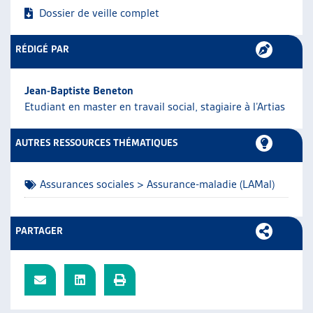
Dossier de veille complet
ARTIAS
L’ASSOCIATION
PROJETS ET ACTIVITÉS
RÉDIGÉ PAR
JOURNÉES D’AUTOMNE
Jean-Baptiste Beneton
Etudiant en master en travail social, stagiaire à l’Artias
AUTRES RESSOURCES THÉMATIQUES
Assurances sociales > Assurance-maladie (LAMal)
PARTAGER