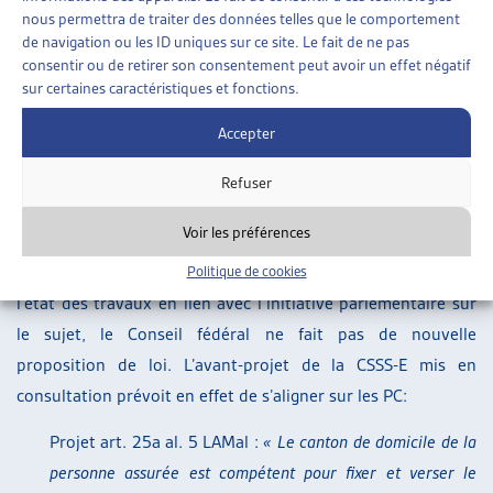
nouveau domicile) entraîne la compétence en matière de
nous permettra de traiter des données telles que le comportement
financement résiduel du canton où se situe l’établissement »
. Le
de navigation ou les ID uniques sur ce site. Le fait de ne pas
consentir ou de retirer son consentement peut avoir un effet négatif
Tribunal fédéral a alors indiqué que
« jusqu’à l’entrée en
sur certaines caractéristiques et fonctions.
vigueur d’une réglementation de droit fédéral, la compétence
en matière de financement résiduel dans les rapports
Accepter
intercantonaux se détermine selon le principe du domicile »
Refuser
(ATF 140 V 563)
.
Voir les préférences
Dans son rapport, le Conseil fédéral indique qu’une solution
analogue aux PC garantirait plus de clarté. Etant donné
Politique de cookies
l’état des travaux en lien avec l’initiative parlementaire sur
le sujet, le Conseil fédéral ne fait pas de nouvelle
proposition de loi. L’avant-projet de la CSSS-E mis en
consultation prévoit en effet de s’aligner sur les PC:
Projet art. 25a al. 5 LAMal :
« Le canton de domicile de la
personne assurée est compétent pour fixer et verser le