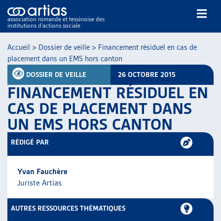
association romande et tessinoise des
institutions d’actions sociale
Rechercher
Accueil
>
Dossier de veille
>
Financement résiduel en cas de
placement dans un EMS hors canton
DOSSIER DE VEILLE
26 OCTOBRE 2015
FINANCEMENT RÉSIDUEL EN
CAS DE PLACEMENT DANS
UN EMS HORS CANTON
NOS PUBLICATIONS
ARTICLES
RÉDIGÉ PAR
DOSSIERS DU MOIS
VEILLE
Yvan Fauchère
RESSOURCES
Juriste Artias
THÉMATIQUES
GUIDE SOCIAL ROMAND
AUTRES RESSOURCES THÉMATIQUES
AUTRES