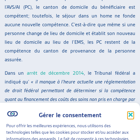
l’AVS/AI (PC), le canton de domicile du bénéficiaire est
compétent; toutefois, le séjour dans un home ne fonde
aucune nouvelle compétence. C’est-à-dire que même si une
personne change de lieu de domicile et établit son nouveau
lieu de domicile au lieu de l’EMS, les PC restent de la
compétence du canton de provenance de la personne
assurée.
Dans un
arrêt de décembre 2014
, le Tribunal fédéral a
indiqué qu’
« il manque à l’heure actuelle une réglementation
de droit fédéral permettant de déterminer si la compétence
quant au financement des coûts des soins non pris en charge par
les assurances sociales est indépendante de la question du
Gérer le consentement
domicile (à l’instar du droit applicable en matière de prestations
complémentaires et d’aide sociale) ou si l’entrée dans un home
Pour offrir les meilleures expériences, nous utilisons des
technologies telles que les cookies pour stocker et/ou accéder aux
ou dans un établissement médico-social (valant création d’un
informations des appareils. Le fait de consentir à ces technologies