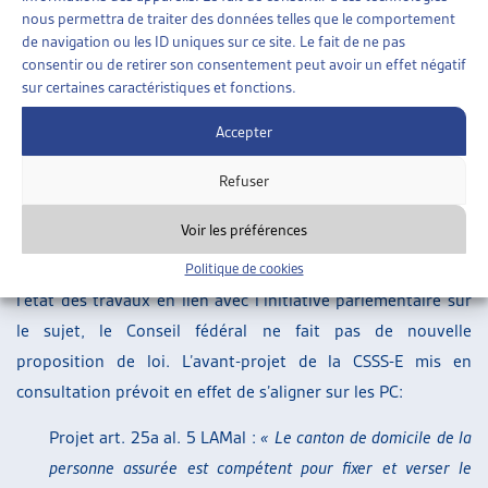
nouveau domicile) entraîne la compétence en matière de
nous permettra de traiter des données telles que le comportement
financement résiduel du canton où se situe l’établissement »
. Le
de navigation ou les ID uniques sur ce site. Le fait de ne pas
consentir ou de retirer son consentement peut avoir un effet négatif
Tribunal fédéral a alors indiqué que
« jusqu’à l’entrée en
sur certaines caractéristiques et fonctions.
vigueur d’une réglementation de droit fédéral, la compétence
en matière de financement résiduel dans les rapports
Accepter
intercantonaux se détermine selon le principe du domicile »
Refuser
(ATF 140 V 563)
.
Voir les préférences
Dans son rapport, le Conseil fédéral indique qu’une solution
analogue aux PC garantirait plus de clarté. Etant donné
Politique de cookies
l’état des travaux en lien avec l’initiative parlementaire sur
le sujet, le Conseil fédéral ne fait pas de nouvelle
proposition de loi. L’avant-projet de la CSSS-E mis en
consultation prévoit en effet de s’aligner sur les PC:
Projet art. 25a al. 5 LAMal :
« Le canton de domicile de la
personne assurée est compétent pour fixer et verser le