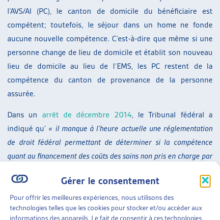
l’AVS/AI (PC), le canton de domicile du bénéficiaire est
compétent; toutefois, le séjour dans un home ne fonde
aucune nouvelle compétence. C’est-à-dire que même si une
personne change de lieu de domicile et établit son nouveau
lieu de domicile au lieu de l’EMS, les PC restent de la
compétence du canton de provenance de la personne
assurée.
Dans un
arrêt de décembre 2014
, le Tribunal fédéral a
indiqué qu’
« il manque à l’heure actuelle une réglementation
de droit fédéral permettant de déterminer si la compétence
quant au financement des coûts des soins non pris en charge par
les assurances sociales est indépendante de la question du
Gérer le consentement
domicile (à l’instar du droit applicable en matière de prestations
complémentaires et d’aide sociale) ou si l’entrée dans un home
Pour offrir les meilleures expériences, nous utilisons des
technologies telles que les cookies pour stocker et/ou accéder aux
ou dans un établissement médico-social (valant création d’un
informations des appareils. Le fait de consentir à ces technologies