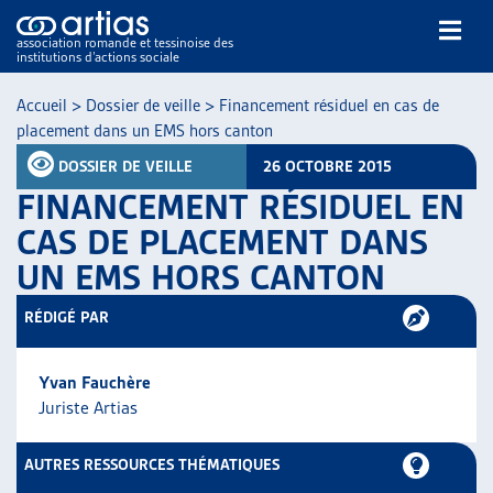
association romande et tessinoise des
institutions d’actions sociale
Rechercher
Accueil
>
Dossier de veille
>
Financement résiduel en cas de
placement dans un EMS hors canton
DOSSIER DE VEILLE
26 OCTOBRE 2015
FINANCEMENT RÉSIDUEL EN
CAS DE PLACEMENT DANS
UN EMS HORS CANTON
NOS PUBLICATIONS
ARTICLES
RÉDIGÉ PAR
DOSSIERS DU MOIS
VEILLE
Yvan Fauchère
RESSOURCES
Juriste Artias
THÉMATIQUES
GUIDE SOCIAL ROMAND
AUTRES RESSOURCES THÉMATIQUES
AUTRES