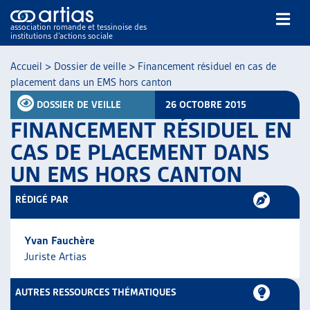
association romande et tessinoise des
institutions d’actions sociale
Rechercher
Accueil
>
Dossier de veille
>
Financement résiduel en cas de
placement dans un EMS hors canton
DOSSIER DE VEILLE
26 OCTOBRE 2015
FINANCEMENT RÉSIDUEL EN
CAS DE PLACEMENT DANS
UN EMS HORS CANTON
NOS PUBLICATIONS
ARTICLES
RÉDIGÉ PAR
DOSSIERS DU MOIS
VEILLE
Yvan Fauchère
RESSOURCES
Juriste Artias
THÉMATIQUES
GUIDE SOCIAL ROMAND
AUTRES RESSOURCES THÉMATIQUES
AUTRES