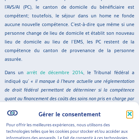
l’AVS/AI (PC), le canton de domicile du bénéficiaire est
compétent; toutefois, le séjour dans un home ne fonde
aucune nouvelle compétence. C’est-à-dire que même si une
personne change de lieu de domicile et établit son nouveau
lieu de domicile au lieu de l’EMS, les PC restent de la
compétence du canton de provenance de la personne
assurée.
Dans un
arrêt de décembre 2014
, le Tribunal fédéral a
indiqué qu’
« il manque à l’heure actuelle une réglementation
de droit fédéral permettant de déterminer si la compétence
quant au financement des coûts des soins non pris en charge par
les assurances sociales est indépendante de la question du
Gérer le consentement
domicile (à l’instar du droit applicable en matière de prestations
complémentaires et d’aide sociale) ou si l’entrée dans un home
Pour offrir les meilleures expériences, nous utilisons des
technologies telles que les cookies pour stocker et/ou accéder aux
ou dans un établissement médico-social (valant création d’un
informations des appareils. Le fait de consentir à ces technologies