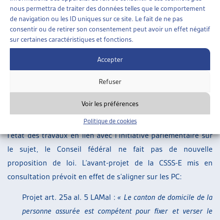
nouveau domicile) entraîne la compétence en matière de
nous permettra de traiter des données telles que le comportement
financement résiduel du canton où se situe l’établissement »
. Le
de navigation ou les ID uniques sur ce site. Le fait de ne pas
consentir ou de retirer son consentement peut avoir un effet négatif
Tribunal fédéral a alors indiqué que
« jusqu’à l’entrée en
sur certaines caractéristiques et fonctions.
vigueur d’une réglementation de droit fédéral, la compétence
en matière de financement résiduel dans les rapports
Accepter
intercantonaux se détermine selon le principe du domicile »
Refuser
(ATF 140 V 563)
.
Voir les préférences
Dans son rapport, le Conseil fédéral indique qu’une solution
analogue aux PC garantirait plus de clarté. Etant donné
Politique de cookies
l’état des travaux en lien avec l’initiative parlementaire sur
le sujet, le Conseil fédéral ne fait pas de nouvelle
proposition de loi. L’avant-projet de la CSSS-E mis en
consultation prévoit en effet de s’aligner sur les PC:
Projet art. 25a al. 5 LAMal :
« Le canton de domicile de la
personne assurée est compétent pour fixer et verser le