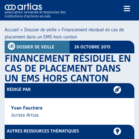
association romande et tessinoise des
institutions d’actions sociale
Rechercher
Accueil
>
Dossier de veille
>
Financement résiduel en cas de
placement dans un EMS hors canton
DOSSIER DE VEILLE
26 OCTOBRE 2015
FINANCEMENT RÉSIDUEL EN
CAS DE PLACEMENT DANS
UN EMS HORS CANTON
NOS PUBLICATIONS
ARTICLES
RÉDIGÉ PAR
DOSSIERS DU MOIS
VEILLE
Yvan Fauchère
RESSOURCES
Juriste Artias
THÉMATIQUES
GUIDE SOCIAL ROMAND
AUTRES RESSOURCES THÉMATIQUES
AUTRES