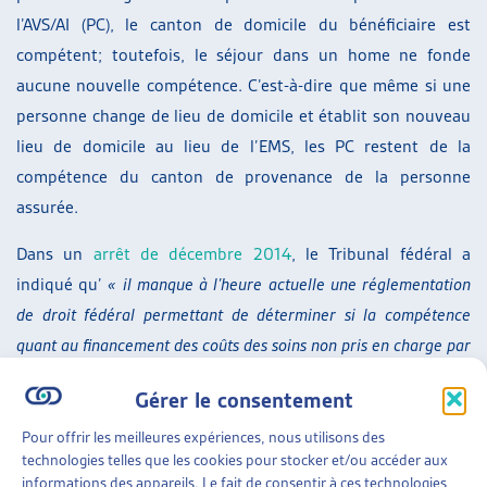
l’AVS/AI (PC), le canton de domicile du bénéficiaire est
compétent; toutefois, le séjour dans un home ne fonde
aucune nouvelle compétence. C’est-à-dire que même si une
personne change de lieu de domicile et établit son nouveau
lieu de domicile au lieu de l’EMS, les PC restent de la
compétence du canton de provenance de la personne
assurée.
Dans un
arrêt de décembre 2014
, le Tribunal fédéral a
indiqué qu’
« il manque à l’heure actuelle une réglementation
de droit fédéral permettant de déterminer si la compétence
quant au financement des coûts des soins non pris en charge par
les assurances sociales est indépendante de la question du
Gérer le consentement
domicile (à l’instar du droit applicable en matière de prestations
complémentaires et d’aide sociale) ou si l’entrée dans un home
Pour offrir les meilleures expériences, nous utilisons des
technologies telles que les cookies pour stocker et/ou accéder aux
ou dans un établissement médico-social (valant création d’un
informations des appareils. Le fait de consentir à ces technologies