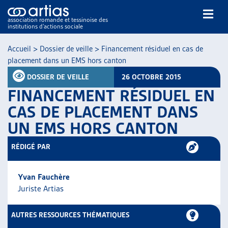
association romande et tessinoise des
institutions d’actions sociale
Rechercher
Accueil
>
Dossier de veille
>
Financement résiduel en cas de
placement dans un EMS hors canton
DOSSIER DE VEILLE
26 OCTOBRE 2015
FINANCEMENT RÉSIDUEL EN
CAS DE PLACEMENT DANS
UN EMS HORS CANTON
NOS PUBLICATIONS
ARTICLES
RÉDIGÉ PAR
DOSSIERS DU MOIS
VEILLE
Yvan Fauchère
RESSOURCES
Juriste Artias
THÉMATIQUES
GUIDE SOCIAL ROMAND
AUTRES RESSOURCES THÉMATIQUES
AUTRES