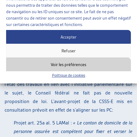
nouveau domicile) entraîne la compétence en matière de
nous permettra de traiter des données telles que le comportement
financement résiduel du canton où se situe l’établissement »
. Le
de navigation ou les ID uniques sur ce site. Le fait de ne pas
consentir ou de retirer son consentement peut avoir un effet négatif
Tribunal fédéral a alors indiqué que
« jusqu’à l’entrée en
sur certaines caractéristiques et fonctions.
vigueur d’une réglementation de droit fédéral, la compétence
en matière de financement résiduel dans les rapports
Accepter
intercantonaux se détermine selon le principe du domicile »
Refuser
(ATF 140 V 563)
.
Voir les préférences
Dans son rapport, le Conseil fédéral indique qu’une solution
analogue aux PC garantirait plus de clarté. Etant donné
Politique de cookies
l’état des travaux en lien avec l’initiative parlementaire sur
le sujet, le Conseil fédéral ne fait pas de nouvelle
proposition de loi. L’avant-projet de la CSSS-E mis en
consultation prévoit en effet de s’aligner sur les PC:
Projet art. 25a al. 5 LAMal :
« Le canton de domicile de la
personne assurée est compétent pour fixer et verser le