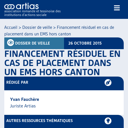
association romande et tessinoise des
institutions d’actions sociale
Rechercher
Accueil
>
Dossier de veille
>
Financement résiduel en cas de
placement dans un EMS hors canton
DOSSIER DE VEILLE
26 OCTOBRE 2015
FINANCEMENT RÉSIDUEL EN
CAS DE PLACEMENT DANS
UN EMS HORS CANTON
NOS PUBLICATIONS
ARTICLES
RÉDIGÉ PAR
DOSSIERS DU MOIS
VEILLE
Yvan Fauchère
RESSOURCES
Juriste Artias
THÉMATIQUES
GUIDE SOCIAL ROMAND
AUTRES RESSOURCES THÉMATIQUES
AUTRES