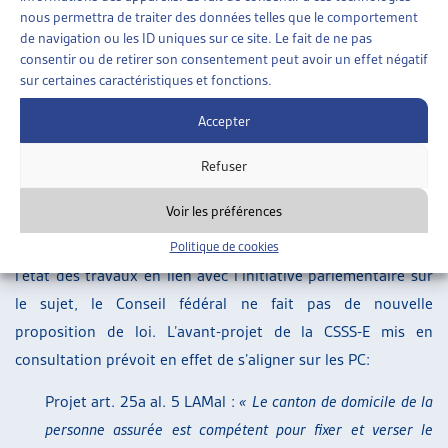
nouveau domicile) entraîne la compétence en matière de
nous permettra de traiter des données telles que le comportement
financement résiduel du canton où se situe l’établissement »
. Le
de navigation ou les ID uniques sur ce site. Le fait de ne pas
consentir ou de retirer son consentement peut avoir un effet négatif
Tribunal fédéral a alors indiqué que
« jusqu’à l’entrée en
sur certaines caractéristiques et fonctions.
vigueur d’une réglementation de droit fédéral, la compétence
en matière de financement résiduel dans les rapports
Accepter
intercantonaux se détermine selon le principe du domicile »
Refuser
(ATF 140 V 563)
.
Voir les préférences
Dans son rapport, le Conseil fédéral indique qu’une solution
analogue aux PC garantirait plus de clarté. Etant donné
Politique de cookies
l’état des travaux en lien avec l’initiative parlementaire sur
le sujet, le Conseil fédéral ne fait pas de nouvelle
proposition de loi. L’avant-projet de la CSSS-E mis en
consultation prévoit en effet de s’aligner sur les PC:
Projet art. 25a al. 5 LAMal :
« Le canton de domicile de la
personne assurée est compétent pour fixer et verser le