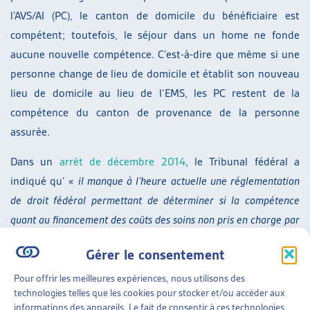
l’AVS/AI (PC), le canton de domicile du bénéficiaire est
compétent; toutefois, le séjour dans un home ne fonde
aucune nouvelle compétence. C’est-à-dire que même si une
personne change de lieu de domicile et établit son nouveau
lieu de domicile au lieu de l’EMS, les PC restent de la
compétence du canton de provenance de la personne
assurée.
Dans un
arrêt de décembre 2014
, le Tribunal fédéral a
indiqué qu’
« il manque à l’heure actuelle une réglementation
de droit fédéral permettant de déterminer si la compétence
quant au financement des coûts des soins non pris en charge par
les assurances sociales est indépendante de la question du
Gérer le consentement
domicile (à l’instar du droit applicable en matière de prestations
complémentaires et d’aide sociale) ou si l’entrée dans un home
Pour offrir les meilleures expériences, nous utilisons des
technologies telles que les cookies pour stocker et/ou accéder aux
ou dans un établissement médico-social (valant création d’un
informations des appareils. Le fait de consentir à ces technologies