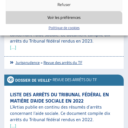
•
REVUE DES ARRÊTS DU TF
DOSSIER DE VEILLE
Refuser
LISTE DES ARRÊTS DU TRIBUNAL FÉDÉRAL EN
Voir les préférences
MATIÈRE D’AIDE SOCIALE EN 2023
Politique de cookies
L’Artias publie en continu des résumés d’arrêts
concernant l’aide sociale. Ce document compile dix
arrêts du Tribunal fédéral rendus en 2023.
[...]
Jurisprudence
»
Revue des arrêts du TF
•
REVUE DES ARRÊTS DU TF
DOSSIER DE VEILLE
LISTE DES ARRÊTS DU TRIBUNAL FÉDÉRAL EN
MATIÈRE D’AIDE SOCIALE EN 2022
L’Artias publie en continu des résumés d’arrêts
concernant l’aide sociale. Ce document compile dix
arrêts du Tribunal fédéral rendus en 2022.
[...]