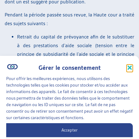
dont un est suggéré pour publication.
Pendant la période passée sous revue, la Haute cour a traité
des sujets suivants :
Retrait du capital de prévoyance afin de le substituer
à des prestations d’aide sociale (tension entre le
principe de subsidiarité de l’aide sociale et le principe
de prévoyance de la prévoyance professionnelle) – ce
Gérer le consentement
sujet concerne deux arrêts ;
Pour offrir les meilleures expériences, nous utilisons des
Date de début d’octroi de l’aide et montants alloués ;
technologies telles que les cookies pour stocker et/ou accéder aux
Droit d’être entendu ;
informations des appareils. Le fait de consentir à ces technologies
Prise en charge du loyer d’un jeune adulte sans
nous permettra de traiter des données telles que le comportement
de navigation ou les ID uniques sur ce site. Le fait de ne pas
formation vivant auprès de ses parents;
consentir ou de retirer son consentement peut avoir un effet négatif
Détermination du domicile d’assistance, dans deux
sur certaines caractéristiques et fonctions.
arrêts également.
SUR LE MÊME THÈME…
Accepter