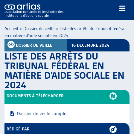
association romande et tessinoise des
institutions d’actions sociale
Rechercher
Accueil
>
Dossier de veille
>
Liste des arrêts du Tribunal fédéral
en matière d’aide sociale en 2024
DOSSIER DE VEILLE
16 DÉCEMBRE 2024
LISTE DES ARRÊTS DU
TRIBUNAL FÉDÉRAL EN
MATIÈRE D’AIDE SOCIALE EN
NOS PUBLICATIONS
2024
ARTICLES
DOSSIERS DU MOIS
DOCUMENTS À TÉLÉCHARGER
VEILLE
RESSOURCES
Dossier de veille complet
THÉMATIQUES
GUIDE SOCIAL ROMAND
RÉDIGÉ PAR
AUTRES