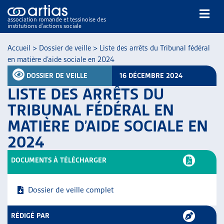
association romande et tessinoise des
institutions d’actions sociale
Rechercher
Accueil
>
Dossier de veille
>
Liste des arrêts du Tribunal fédéral
en matière d’aide sociale en 2024
DOSSIER DE VEILLE
16 DÉCEMBRE 2024
LISTE DES ARRÊTS DU
TRIBUNAL FÉDÉRAL EN
MATIÈRE D’AIDE SOCIALE EN
NOS PUBLICATIONS
2024
ARTICLES
DOSSIERS DU MOIS
DOCUMENTS À TÉLÉCHARGER
VEILLE
RESSOURCES
Dossier de veille complet
THÉMATIQUES
GUIDE SOCIAL ROMAND
RÉDIGÉ PAR
AUTRES