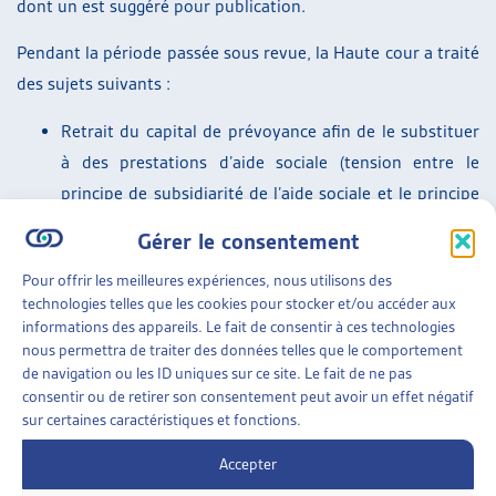
dont un est suggéré pour publication.
Pendant la période passée sous revue, la Haute cour a traité
des sujets suivants :
Retrait du capital de prévoyance afin de le substituer
à des prestations d’aide sociale (tension entre le
principe de subsidiarité de l’aide sociale et le principe
de prévoyance de la prévoyance professionnelle) – ce
Gérer le consentement
sujet concerne deux arrêts ;
Pour offrir les meilleures expériences, nous utilisons des
Date de début d’octroi de l’aide et montants alloués ;
technologies telles que les cookies pour stocker et/ou accéder aux
Droit d’être entendu ;
informations des appareils. Le fait de consentir à ces technologies
Prise en charge du loyer d’un jeune adulte sans
nous permettra de traiter des données telles que le comportement
de navigation ou les ID uniques sur ce site. Le fait de ne pas
formation vivant auprès de ses parents;
consentir ou de retirer son consentement peut avoir un effet négatif
Détermination du domicile d’assistance, dans deux
sur certaines caractéristiques et fonctions.
arrêts également.
SUR LE MÊME THÈME…
Accepter