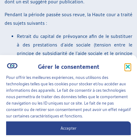
dont un est suggéré pour publication.
Pendant la période passée sous revue, la Haute cour a traité
des sujets suivants :
Retrait du capital de prévoyance afin de le substituer
à des prestations d’aide sociale (tension entre le
principe de subsidiarité de l’aide sociale et le principe
de prévoyance de la prévoyance professionnelle) – ce
Gérer le consentement
sujet concerne deux arrêts ;
Pour offrir les meilleures expériences, nous utilisons des
Date de début d’octroi de l’aide et montants alloués ;
technologies telles que les cookies pour stocker et/ou accéder aux
Droit d’être entendu ;
informations des appareils. Le fait de consentir à ces technologies
Prise en charge du loyer d’un jeune adulte sans
nous permettra de traiter des données telles que le comportement
de navigation ou les ID uniques sur ce site. Le fait de ne pas
formation vivant auprès de ses parents;
consentir ou de retirer son consentement peut avoir un effet négatif
Détermination du domicile d’assistance, dans deux
sur certaines caractéristiques et fonctions.
arrêts également.
SUR LE MÊME THÈME…
Accepter