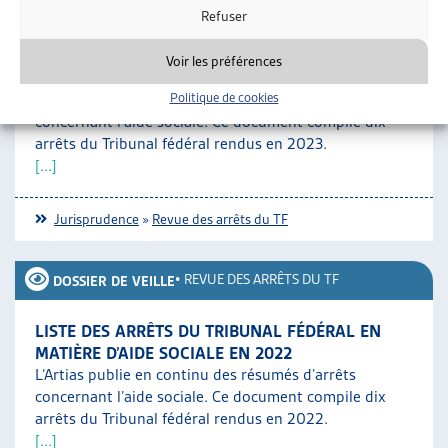
•
REVUE DES ARRÊTS DU TF
DOSSIER DE VEILLE
Refuser
LISTE DES ARRÊTS DU TRIBUNAL FÉDÉRAL EN
Voir les préférences
MATIÈRE D’AIDE SOCIALE EN 2023
Politique de cookies
L’Artias publie en continu des résumés d’arrêts
concernant l’aide sociale. Ce document compile dix
arrêts du Tribunal fédéral rendus en 2023.
[...]
Jurisprudence
»
Revue des arrêts du TF
•
REVUE DES ARRÊTS DU TF
DOSSIER DE VEILLE
LISTE DES ARRÊTS DU TRIBUNAL FÉDÉRAL EN
MATIÈRE D’AIDE SOCIALE EN 2022
L’Artias publie en continu des résumés d’arrêts
concernant l’aide sociale. Ce document compile dix
arrêts du Tribunal fédéral rendus en 2022.
[...]