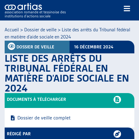
association romande et tessinoise des
institutions d’actions sociale
Rechercher
Accueil
>
Dossier de veille
>
Liste des arrêts du Tribunal fédéral
en matière d’aide sociale en 2024
DOSSIER DE VEILLE
16 DÉCEMBRE 2024
LISTE DES ARRÊTS DU
TRIBUNAL FÉDÉRAL EN
MATIÈRE D’AIDE SOCIALE EN
NOS PUBLICATIONS
2024
ARTICLES
DOSSIERS DU MOIS
DOCUMENTS À TÉLÉCHARGER
VEILLE
RESSOURCES
Dossier de veille complet
THÉMATIQUES
GUIDE SOCIAL ROMAND
RÉDIGÉ PAR
AUTRES