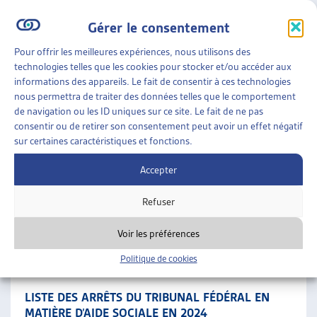
aucun n’est suggéré pour publication.
Gérer le consentement
Pendant la période passée sous revue, la Haute cour a traité
Pour offrir les meilleures expériences, nous utilisons des
des sujets suivants :
technologies telles que les cookies pour stocker et/ou accéder aux
informations des appareils. Le fait de consentir à ces technologies
dessaisissement de fortune ;
nous permettra de traiter des données telles que le comportement
contribution de concubinage ;
de navigation ou les ID uniques sur ce site. Le fait de ne pas
domicile d’assistance d’un enfant qui ne vit pas chez
consentir ou de retirer son consentement peut avoir un effet négatif
sur certaines caractéristiques et fonctions.
ses parents ;
suppression de l’aide sociale ;
Accepter
caractère raisonnablement exigible de mesures
Refuser
d’insertion ;
restitution de l’aide sociale.
Voir les préférences
SUR LE MÊME THÈME…
Politique de cookies
•
REVUE DES ARRÊTS DU TF
DOSSIER DE VEILLE
LISTE DES ARRÊTS DU TRIBUNAL FÉDÉRAL EN
MATIÈRE D’AIDE SOCIALE EN 2024