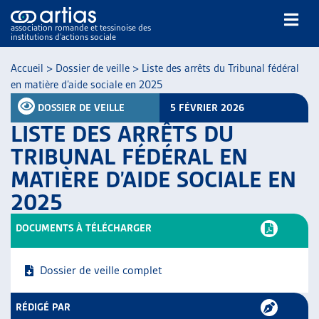
association romande et tessinoise des
institutions d’actions sociale
Rechercher
Accueil
>
Dossier de veille
>
Liste des arrêts du Tribunal fédéral
en matière d’aide sociale en 2025
DOSSIER DE VEILLE
5 FÉVRIER 2026
LISTE DES ARRÊTS DU
TRIBUNAL FÉDÉRAL EN
MATIÈRE D’AIDE SOCIALE EN
NOS PUBLICATIONS
2025
ARTICLES
DOSSIERS DU MOIS
DOCUMENTS À TÉLÉCHARGER
VEILLE
RESSOURCES
Dossier de veille complet
THÉMATIQUES
GUIDE SOCIAL ROMAND
RÉDIGÉ PAR
AUTRES