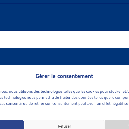
ociale
lie en continu des résumés d’arrêts concernant l’aide sociale. Ce
tient huit arrêts, dont aucun n’est suggéré pour publication.
Gérer le consentement
ériode passée sous revue, la Haute cour a traité des sujets suivan
ences, nous utilisons des technologies telles que les cookies pour stocker e
sissement de fortune ;
 ces technologies nous permettra de traiter des données telles que le compo
bution de concubinage ;
e pas consentir ou de retirer son consentement peut avoir un effet négatif sur
le d’assistance d’un enfant qui ne vit pas chez ses parents ;
ssion de l’aide sociale ;
ère raisonnablement exigible de mesures d’insertion ;
Refuser