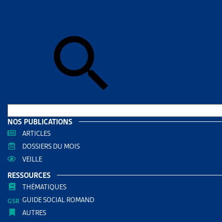
Accueil
>
Dos
DOSSIE
LISTE
MATIÈ
DOCUMENTS
Dossie
NOS PUBLICATIONS
ARTICLES
RÉDIGÉ PAR
DOSSIERS DU MOIS
VEILLE
Paola Sta
RESSOURCES
Juriste Ar
THÉMATIQUES
GUIDE SOCIAL ROMAND
AUTRES RE
AUTRES