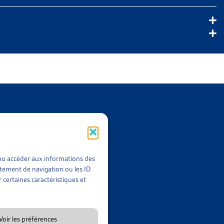
 document compile tous les arrêts du Tribunal fédéral rendus en
ts :
t/ou accéder aux informations des
rtement de navigation ou les ID
 certaines caractéristiques et
Voir les préférences