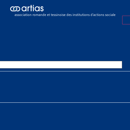
sier de veille
>
Liste des arrêts du Tribunal fédéral en matière d’aide 
association romande et tessinoise des institutions d’actions sociale
R DE VEILLE
5 FÉVRIER 2026
 DES ARRÊTS DU TRIBUNAL FÉ
RE D’AIDE SOCIALE EN 2025
 À TÉLÉCHARGER
r de veille complet
nić
tias
SSOURCES THÉMATIQUES