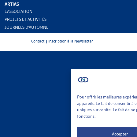
ARTIAS
Aide s
L’ASSOCIATION
PROJETS ET ACTIVITÉS
PARTAGER
JOURNÉES D’AUTOMNE
Contact
|
Inscription à la Newsletter
L’Artias pub
2025. Il con
Pendant la p
Pour offrir les meilleures expéri
dessai
appareils. Le fait de consentir à
contri
uniques sur ce site. Le fait de n
domici
fonctions.
suppre
caract
Accepter