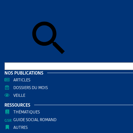
Accueil
>
Dos
DOSSIE
PAUVR
DOCUMENTS
Dossi
RÉDIGÉ PAR
NOS PUBLICATIONS
ARTICLES
DOSSIERS DU MOIS
Martine 
VEILLE
Secrétair
RESSOURCES
AUTRES RE
THÉMATIQUES
GUIDE SOCIAL ROMAND
AUTRES
Enjeux