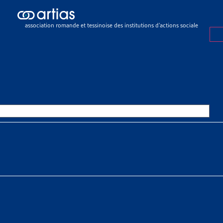
sier de veille
>
Pauvre’. Pourquoi’
association romande et tessinoise des institutions d’actions sociale
R DE VEILLE
16 MAI 2011
E’. POURQUOI’
 À TÉLÉCHARGER
er complet
Kurth
e générale Artias
SSOURCES THÉMATIQUES
 sociaux > Pauvreté > Faits et chiffres