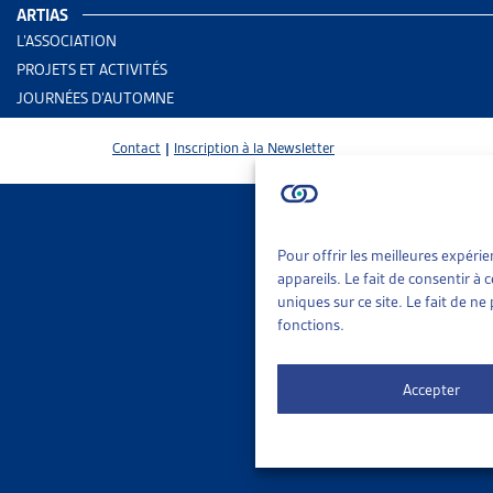
ARTIAS
Enjeux
L’ASSOCIATION
PROJETS ET ACTIVITÉS
JOURNÉES D’AUTOMNE
PARTAGER
Contact
|
Inscription à la Newsletter
Texte confér
Pour offrir les meilleures expéri
SUR LE 
appareils. Le fait de consentir à
DOSSIE
uniques sur ce site. Le fait de n
fonctions.
LA PAUV
Un tiers 
Accepter
derniers o
Rédigé pa
Téléch