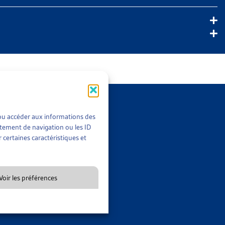
t/ou accéder aux informations des
rtement de navigation ou les ID
 certaines caractéristiques et
AUX ENFANTS À L’AIDE SOCIALE
oupe démographique le plus nombreux dans le dispositif. Ces
Voir les préférences