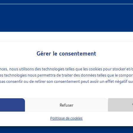
 sociaux > Pauvreté > Qualité de vie et pauvreté
Gérer le consentement
ence de Diaconie, M. Kurth.
ences, nous utilisons des technologies telles que les cookies pour stocker e
MÊME THÈME…
 ces technologies nous permettra de traiter des données telles que le compo
R DU MOIS
e pas consentir ou de retirer son consentement peut avoir un effet négatif sur
RETÉ EN HÉRITAGE : UNE FATALITÉ ? DONNER UNE PLACE 
des bénéficiaires de l’aide sociale sont des enfants : c’est le gr
Refuser
nt, par [...]
r
: Sylvia Garcia Delahaye | Caroline Dubath | Elena Patrizi | Paola Stanić
Politique de cookies
argement :
Dossier du mois complet