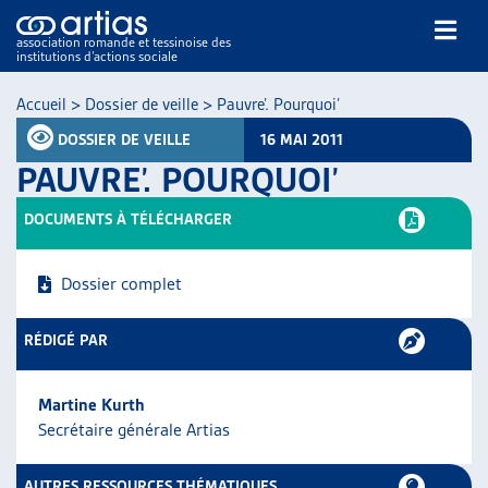
association romande et tessinoise des
institutions d’actions sociale
Rechercher
Accueil
>
Dossier de veille
>
Pauvre’. Pourquoi’
DOSSIER DE VEILLE
16 MAI 2011
PAUVRE’. POURQUOI’
DOCUMENTS À TÉLÉCHARGER
NOS PUBLICATIONS
Dossier complet
ARTICLES
DOSSIERS DU MOIS
RÉDIGÉ PAR
VEILLE
RESSOURCES
Martine Kurth
THÉMATIQUES
Secrétaire générale Artias
GUIDE SOCIAL ROMAND
AUTRES
AUTRES RESSOURCES THÉMATIQUES