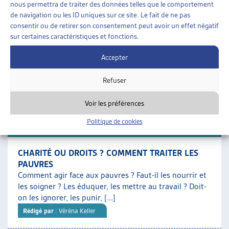
nous permettra de traiter des données telles que le comportement
SOCIALE
de navigation ou les ID uniques sur ce site. Le fait de ne pas
Un tiers des bénéficiaires de l’aide sociale sont des
consentir ou de retirer son consentement peut avoir un effet négatif
enfants : c’est le groupe démographique le plus
sur certaines caractéristiques et fonctions.
nombreux dans le dispositif. Ces derniers ont, par [...]
Rédigé par
: Sylvia Garcia Delahaye | Caroline Dubath | Elena
Accepter
Patrizi | Paola Stanić
Refuser
Téléchargement :
Dossier du mois complet
Voir les préférences
Politique de cookies
DOSSIER DU MOIS
CHARITÉ OU DROITS ? COMMENT TRAITER LES
PAUVRES
Comment agir face aux pauvres ? Faut-il les nourrir et
les soigner ? Les éduquer, les mettre au travail ? Doit-
on les ignorer, les punir, [...]
Rédigé par
: Véréna Keller