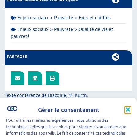
ARTIAS
L’ASSOCIATION
Enjeux sociaux > Pauvreté > Faits et chiffres
PROJETS ET ACTIVITÉS
JOURNÉES D’AUTOMNE
Enjeux sociaux > Pauvreté > Qualité de vie et
pauvreté
PARTAGER
Texte conférence de Diaconie, M. Kurth.
SUR LE MÊME THÈME…
Gérer le consentement
DOSSIER DU MOIS
Pour offrir les meilleures expériences, nous utilisons des
technologies telles que les cookies pour stocker et/ou accéder aux
LA PAUVRETÉ EN HÉRITAGE : UNE FATALITÉ ?
informations des appareils. Le fait de consentir à ces technologies
DONNER UNE PLACE AUX ENFANTS À L’AIDE