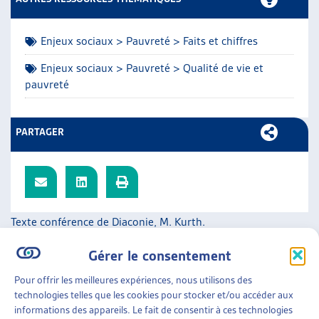
ARTIAS
L’ASSOCIATION
Enjeux sociaux > Pauvreté > Faits et chiffres
PROJETS ET ACTIVITÉS
JOURNÉES D’AUTOMNE
Enjeux sociaux > Pauvreté > Qualité de vie et
pauvreté
PARTAGER
Texte conférence de Diaconie, M. Kurth.
SUR LE MÊME THÈME…
Gérer le consentement
DOSSIER DU MOIS
Pour offrir les meilleures expériences, nous utilisons des
technologies telles que les cookies pour stocker et/ou accéder aux
LA PAUVRETÉ EN HÉRITAGE : UNE FATALITÉ ?
informations des appareils. Le fait de consentir à ces technologies
DONNER UNE PLACE AUX ENFANTS À L’AIDE