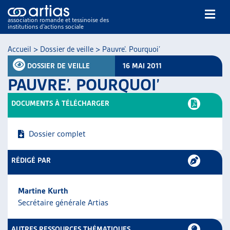
association romande et tessinoise des
institutions d’actions sociale
Rechercher
Accueil
>
Dossier de veille
>
Pauvre’. Pourquoi’
DOSSIER DE VEILLE
16 MAI 2011
PAUVRE’. POURQUOI’
DOCUMENTS À TÉLÉCHARGER
NOS PUBLICATIONS
Dossier complet
ARTICLES
DOSSIERS DU MOIS
RÉDIGÉ PAR
VEILLE
RESSOURCES
Martine Kurth
THÉMATIQUES
Secrétaire générale Artias
GUIDE SOCIAL ROMAND
AUTRES
AUTRES RESSOURCES THÉMATIQUES