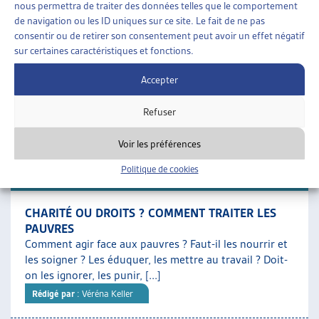
nous permettra de traiter des données telles que le comportement
SOCIALE
de navigation ou les ID uniques sur ce site. Le fait de ne pas
Un tiers des bénéficiaires de l’aide sociale sont des
consentir ou de retirer son consentement peut avoir un effet négatif
enfants : c’est le groupe démographique le plus
sur certaines caractéristiques et fonctions.
nombreux dans le dispositif. Ces derniers ont, par [...]
Rédigé par
: Sylvia Garcia Delahaye | Caroline Dubath | Elena
Accepter
Patrizi | Paola Stanić
Refuser
Téléchargement :
Dossier du mois complet
Voir les préférences
Politique de cookies
DOSSIER DU MOIS
CHARITÉ OU DROITS ? COMMENT TRAITER LES
PAUVRES
Comment agir face aux pauvres ? Faut-il les nourrir et
les soigner ? Les éduquer, les mettre au travail ? Doit-
on les ignorer, les punir, [...]
Rédigé par
: Véréna Keller