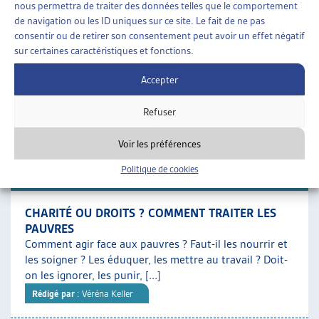
nous permettra de traiter des données telles que le comportement
SOCIALE
de navigation ou les ID uniques sur ce site. Le fait de ne pas
Un tiers des bénéficiaires de l’aide sociale sont des
consentir ou de retirer son consentement peut avoir un effet négatif
enfants : c’est le groupe démographique le plus
sur certaines caractéristiques et fonctions.
nombreux dans le dispositif. Ces derniers ont, par [...]
Rédigé par
: Sylvia Garcia Delahaye | Caroline Dubath | Elena
Accepter
Patrizi | Paola Stanić
Refuser
Téléchargement :
Dossier du mois complet
Voir les préférences
Politique de cookies
DOSSIER DU MOIS
CHARITÉ OU DROITS ? COMMENT TRAITER LES
PAUVRES
Comment agir face aux pauvres ? Faut-il les nourrir et
les soigner ? Les éduquer, les mettre au travail ? Doit-
on les ignorer, les punir, [...]
Rédigé par
: Véréna Keller