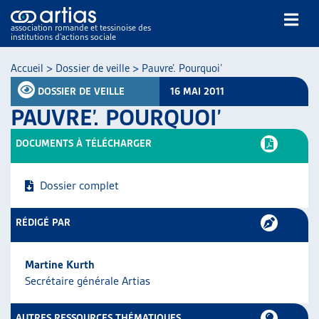
association romande et tessinoise des
institutions d’actions sociale
Rechercher
Accueil
>
Dossier de veille
>
Pauvre’. Pourquoi’
DOSSIER DE VEILLE
16 MAI 2011
PAUVRE’. POURQUOI’
DOCUMENTS À TÉLÉCHARGER
NOS PUBLICATIONS
Dossier complet
ARTICLES
DOSSIERS DU MOIS
RÉDIGÉ PAR
VEILLE
RESSOURCES
Martine Kurth
THÉMATIQUES
Secrétaire générale Artias
GUIDE SOCIAL ROMAND
AUTRES
AUTRES RESSOURCES THÉMATIQUES