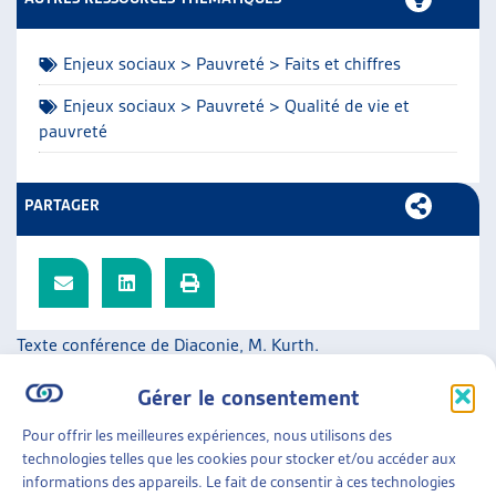
ARTIAS
L’ASSOCIATION
Enjeux sociaux > Pauvreté > Faits et chiffres
PROJETS ET ACTIVITÉS
JOURNÉES D’AUTOMNE
Enjeux sociaux > Pauvreté > Qualité de vie et
pauvreté
PARTAGER
Texte conférence de Diaconie, M. Kurth.
SUR LE MÊME THÈME…
Gérer le consentement
DOSSIER DU MOIS
Pour offrir les meilleures expériences, nous utilisons des
technologies telles que les cookies pour stocker et/ou accéder aux
LA PAUVRETÉ EN HÉRITAGE : UNE FATALITÉ ?
informations des appareils. Le fait de consentir à ces technologies
DONNER UNE PLACE AUX ENFANTS À L’AIDE