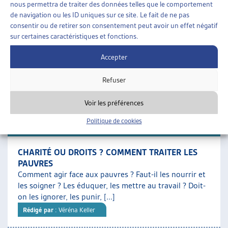
nous permettra de traiter des données telles que le comportement
SOCIALE
de navigation ou les ID uniques sur ce site. Le fait de ne pas
Un tiers des bénéficiaires de l’aide sociale sont des
consentir ou de retirer son consentement peut avoir un effet négatif
enfants : c’est le groupe démographique le plus
sur certaines caractéristiques et fonctions.
nombreux dans le dispositif. Ces derniers ont, par [...]
Rédigé par
: Sylvia Garcia Delahaye | Caroline Dubath | Elena
Accepter
Patrizi | Paola Stanić
Refuser
Téléchargement :
Dossier du mois complet
Voir les préférences
Politique de cookies
DOSSIER DU MOIS
CHARITÉ OU DROITS ? COMMENT TRAITER LES
PAUVRES
Comment agir face aux pauvres ? Faut-il les nourrir et
les soigner ? Les éduquer, les mettre au travail ? Doit-
on les ignorer, les punir, [...]
Rédigé par
: Véréna Keller