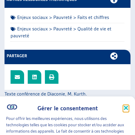
ARTIAS
L’ASSOCIATION
Enjeux sociaux > Pauvreté > Faits et chiffres
PROJETS ET ACTIVITÉS
JOURNÉES D’AUTOMNE
Enjeux sociaux > Pauvreté > Qualité de vie et
pauvreté
PARTAGER
Texte conférence de Diaconie, M. Kurth.
SUR LE MÊME THÈME…
Gérer le consentement
DOSSIER DU MOIS
Pour offrir les meilleures expériences, nous utilisons des
technologies telles que les cookies pour stocker et/ou accéder aux
LA PAUVRETÉ EN HÉRITAGE : UNE FATALITÉ ?
informations des appareils. Le fait de consentir à ces technologies
DONNER UNE PLACE AUX ENFANTS À L’AIDE