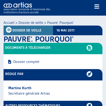
association romande et tessinoise des
institutions d’actions sociale
Rechercher
Accueil
>
Dossier de veille
>
Pauvre’. Pourquoi’
DOSSIER DE VEILLE
16 MAI 2011
PAUVRE’. POURQUOI’
DOCUMENTS À TÉLÉCHARGER
NOS PUBLICATIONS
Dossier complet
ARTICLES
DOSSIERS DU MOIS
RÉDIGÉ PAR
VEILLE
RESSOURCES
Martine Kurth
THÉMATIQUES
Secrétaire générale Artias
GUIDE SOCIAL ROMAND
AUTRES
AUTRES RESSOURCES THÉMATIQUES