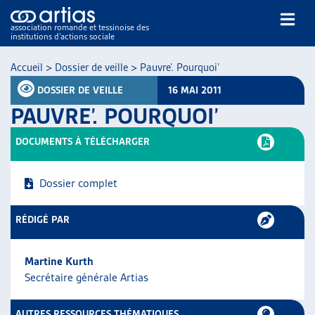
association romande et tessinoise des
institutions d’actions sociale
Rechercher
Accueil
>
Dossier de veille
>
Pauvre’. Pourquoi’
DOSSIER DE VEILLE
16 MAI 2011
PAUVRE’. POURQUOI’
DOCUMENTS À TÉLÉCHARGER
NOS PUBLICATIONS
Dossier complet
ARTICLES
DOSSIERS DU MOIS
RÉDIGÉ PAR
VEILLE
RESSOURCES
Martine Kurth
THÉMATIQUES
Secrétaire générale Artias
GUIDE SOCIAL ROMAND
AUTRES
AUTRES RESSOURCES THÉMATIQUES