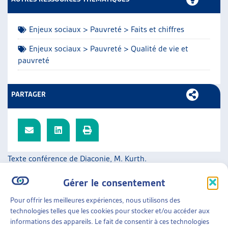
ARTIAS
L’ASSOCIATION
Enjeux sociaux > Pauvreté > Faits et chiffres
PROJETS ET ACTIVITÉS
JOURNÉES D’AUTOMNE
Enjeux sociaux > Pauvreté > Qualité de vie et
pauvreté
PARTAGER
Texte conférence de Diaconie, M. Kurth.
SUR LE MÊME THÈME…
Gérer le consentement
DOSSIER DU MOIS
Pour offrir les meilleures expériences, nous utilisons des
technologies telles que les cookies pour stocker et/ou accéder aux
LA PAUVRETÉ EN HÉRITAGE : UNE FATALITÉ ?
informations des appareils. Le fait de consentir à ces technologies
DONNER UNE PLACE AUX ENFANTS À L’AIDE