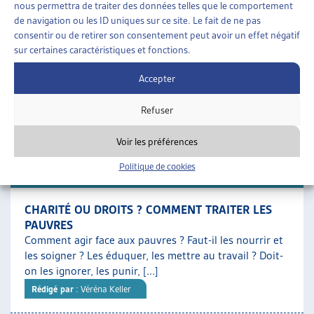
nous permettra de traiter des données telles que le comportement
SOCIALE
de navigation ou les ID uniques sur ce site. Le fait de ne pas
Un tiers des bénéficiaires de l’aide sociale sont des
consentir ou de retirer son consentement peut avoir un effet négatif
enfants : c’est le groupe démographique le plus
sur certaines caractéristiques et fonctions.
nombreux dans le dispositif. Ces derniers ont, par [...]
Rédigé par
: Sylvia Garcia Delahaye | Caroline Dubath | Elena
Accepter
Patrizi | Paola Stanić
Refuser
Téléchargement :
Dossier du mois complet
Voir les préférences
Politique de cookies
DOSSIER DU MOIS
CHARITÉ OU DROITS ? COMMENT TRAITER LES
PAUVRES
Comment agir face aux pauvres ? Faut-il les nourrir et
les soigner ? Les éduquer, les mettre au travail ? Doit-
on les ignorer, les punir, [...]
Rédigé par
: Véréna Keller