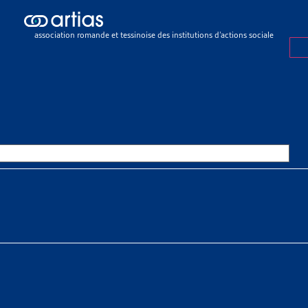
sier de veille
>
Quelques arrêts du Tribunal fédéral en matière d’assu
association romande et tessinoise des institutions d’actions sociale
R DE VEILLE
16 MAI 2019
QUES ARRÊTS DU TRIBUNAL FÉ
RE D’ASSURANCES SOCIALES E
 À TÉLÉCHARGER
r de veille complet
nić
tias
SSOURCES THÉMATIQUES