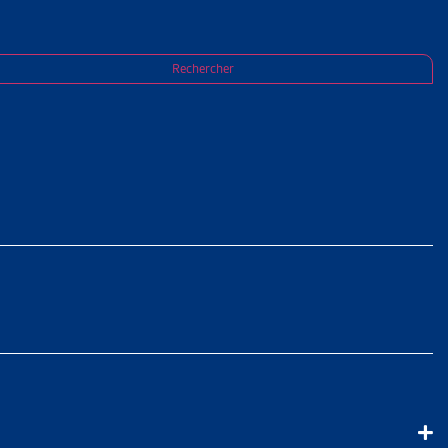
rances sociales en 2018
Rechercher
DÉRAL EN
N 2018