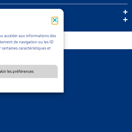
t/ou accéder aux informations des
rtement de navigation ou les ID
 certaines caractéristiques et
ectif et non exhaustif. Le but est en particulier d’offrir aux
rtinents à propos des développements de la jurisprudence en
Voir les préférences
CES SOCIALES EN 2019
domaines », l’Artias opère un choix d’arrêts tout à fait