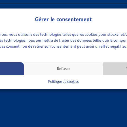
nces sociales
Gérer le consentement
ences, nous utilisons des technologies telles que les cookies pour stocker e
 ces technologies nous permettra de traiter des données telles que le compo
e pas consentir ou de retirer son consentement peut avoir un effet négatif sur
e cette veille, l’Artias fait un choix d’arrêts tout à fait subj
el-le-s de l’aide sociale des éléments qui nous paraissent pe
Refuser
surances sociales.
Politique de cookies
MÊME THÈME…
•
REVUE DES ARRÊTS DU TF
R DE VEILLE
S ARRÊTS DU TRIBUNAL FÉDÉRAL EN MATIÈRE D’ASSURAN
adre de la veille jurisprudentielle « assurances sociales et autres 
et non [...]