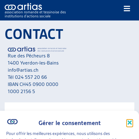
association romande et tessinoise des
institutions d’actions sociale
Rechercher
CONTACT
Rue des Pêcheurs 8
1400 Yverdon-les-Bains
info@artias.ch
Tél 024 557 20 66
NOS PUBLICATIONS
IBAN CH45 0900 0000
ARTICLES
1000 2156 5
DOSSIERS DU MOIS
VEILLE
RESSOURCES
NOUS CONTACTER
THÉMATIQUES
Gérer le consentement
A noter que nous ne répondons pas aux messages liés
GUIDE SOCIAL ROMAND
aux situations personnelles. Adressez-vous en priorité
Pour offrir les meilleures expériences, nous utilisons des
AUTRES
aux services concernés de votre canton.