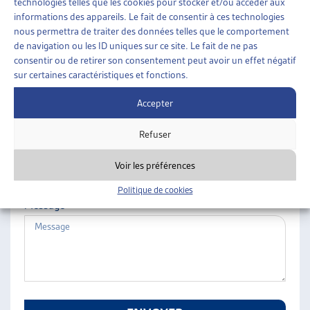
technologies telles que les cookies pour stocker et/ou accéder aux
ARTIAS
informations des appareils. Le fait de consentir à ces technologies
Nom
L’ASSOCIATION
nous permettra de traiter des données telles que le comportement
de navigation ou les ID uniques sur ce site. Le fait de ne pas
PROJETS ET ACTIVITÉS
consentir ou de retirer son consentement peut avoir un effet négatif
JOURNÉES D’AUTOMNE
sur certaines caractéristiques et fonctions.
Prénom
Accepter
Refuser
E-mail
Voir les préférences
Politique de cookies
Message