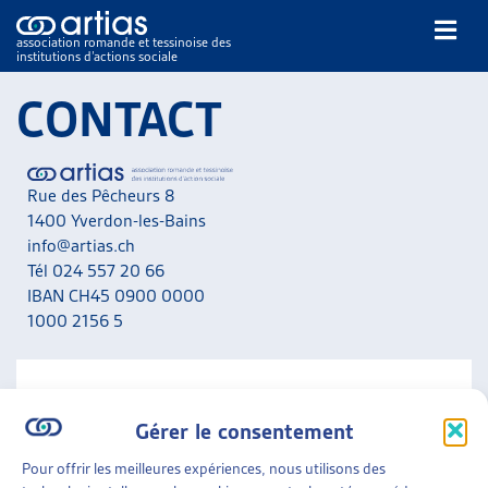
association romande et tessinoise des
institutions d’actions sociale
Rechercher
CONTACT
Rue des Pêcheurs 8
1400 Yverdon-les-Bains
info@artias.ch
Tél 024 557 20 66
NOS PUBLICATIONS
IBAN CH45 0900 0000
ARTICLES
1000 2156 5
DOSSIERS DU MOIS
VEILLE
RESSOURCES
NOUS CONTACTER
THÉMATIQUES
Gérer le consentement
A noter que nous ne répondons pas aux messages liés
GUIDE SOCIAL ROMAND
aux situations personnelles. Adressez-vous en priorité
Pour offrir les meilleures expériences, nous utilisons des
AUTRES
aux services concernés de votre canton.