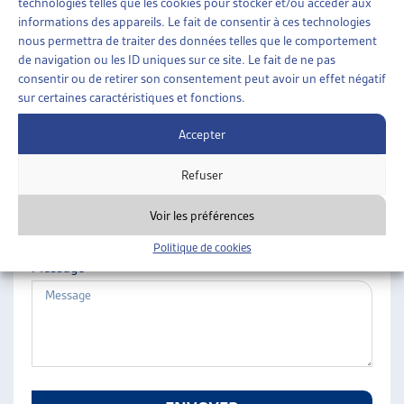
technologies telles que les cookies pour stocker et/ou accéder aux
ARTIAS
informations des appareils. Le fait de consentir à ces technologies
Nom
L’ASSOCIATION
nous permettra de traiter des données telles que le comportement
de navigation ou les ID uniques sur ce site. Le fait de ne pas
PROJETS ET ACTIVITÉS
consentir ou de retirer son consentement peut avoir un effet négatif
JOURNÉES D’AUTOMNE
sur certaines caractéristiques et fonctions.
Prénom
Accepter
Refuser
E-mail
Voir les préférences
Politique de cookies
Message