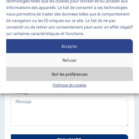
technologies telles que les cookies pour stocker et/ou accéder aux
ARTIAS
informations des appareils. Le fait de consentir à ces technologies
Nom
L’ASSOCIATION
nous permettra de traiter des données telles que le comportement
de navigation ou les ID uniques sur ce site. Le fait de ne pas
PROJETS ET ACTIVITÉS
consentir ou de retirer son consentement peut avoir un effet négatif
JOURNÉES D’AUTOMNE
sur certaines caractéristiques et fonctions.
Prénom
Accepter
Refuser
E-mail
Voir les préférences
Politique de cookies
Message