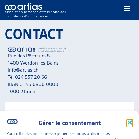
association romande et tessinoise des
institutions d’actions sociale
Rechercher
CONTACT
Rue des Pêcheurs 8
1400 Yverdon-les-Bains
info@artias.ch
Tél 024 557 20 66
NOS PUBLICATIONS
IBAN CH45 0900 0000
ARTICLES
1000 2156 5
DOSSIERS DU MOIS
VEILLE
RESSOURCES
NOUS CONTACTER
THÉMATIQUES
Gérer le consentement
A noter que nous ne répondons pas aux messages liés
GUIDE SOCIAL ROMAND
aux situations personnelles. Adressez-vous en priorité
Pour offrir les meilleures expériences, nous utilisons des
AUTRES
aux services concernés de votre canton.