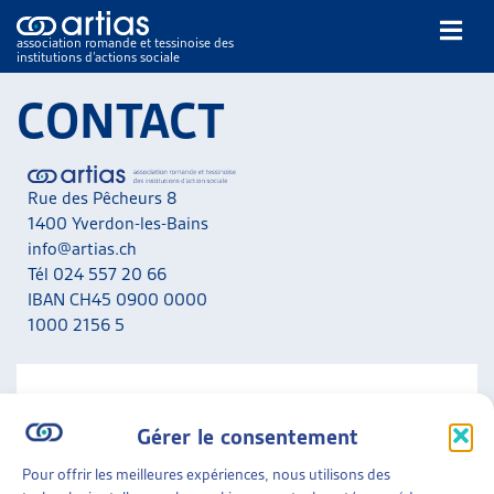
association romande et tessinoise des
institutions d’actions sociale
Rechercher
CONTACT
Rue des Pêcheurs 8
1400 Yverdon-les-Bains
info@artias.ch
Tél 024 557 20 66
NOS PUBLICATIONS
IBAN CH45 0900 0000
ARTICLES
1000 2156 5
DOSSIERS DU MOIS
VEILLE
RESSOURCES
NOUS CONTACTER
THÉMATIQUES
Gérer le consentement
A noter que nous ne répondons pas aux messages liés
GUIDE SOCIAL ROMAND
aux situations personnelles. Adressez-vous en priorité
Pour offrir les meilleures expériences, nous utilisons des
AUTRES
aux services concernés de votre canton.