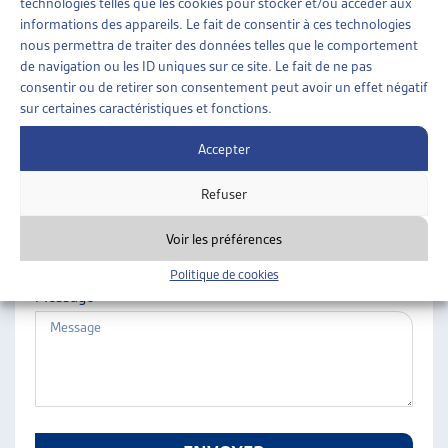
technologies telles que les cookies pour stocker et/ou accéder aux
ARTIAS
informations des appareils. Le fait de consentir à ces technologies
Nom
L’ASSOCIATION
nous permettra de traiter des données telles que le comportement
de navigation ou les ID uniques sur ce site. Le fait de ne pas
PROJETS ET ACTIVITÉS
consentir ou de retirer son consentement peut avoir un effet négatif
JOURNÉES D’AUTOMNE
sur certaines caractéristiques et fonctions.
Prénom
Accepter
Refuser
E-mail
Voir les préférences
Politique de cookies
Message