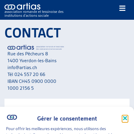
association romande et tessinoise des
institutions d’actions sociale
Rechercher
CONTACT
Rue des Pêcheurs 8
1400 Yverdon-les-Bains
info@artias.ch
Tél 024 557 20 66
NOS PUBLICATIONS
IBAN CH45 0900 0000
ARTICLES
1000 2156 5
DOSSIERS DU MOIS
VEILLE
RESSOURCES
NOUS CONTACTER
THÉMATIQUES
Gérer le consentement
A noter que nous ne répondons pas aux messages liés
GUIDE SOCIAL ROMAND
aux situations personnelles. Adressez-vous en priorité
Pour offrir les meilleures expériences, nous utilisons des
AUTRES
aux services concernés de votre canton.