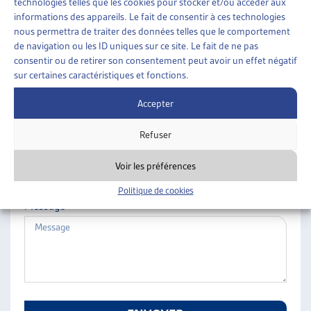
technologies telles que les cookies pour stocker et/ou accéder aux
ARTIAS
informations des appareils. Le fait de consentir à ces technologies
Nom
L’ASSOCIATION
nous permettra de traiter des données telles que le comportement
de navigation ou les ID uniques sur ce site. Le fait de ne pas
PROJETS ET ACTIVITÉS
consentir ou de retirer son consentement peut avoir un effet négatif
JOURNÉES D’AUTOMNE
sur certaines caractéristiques et fonctions.
Prénom
Accepter
Refuser
E-mail
Voir les préférences
Politique de cookies
Message