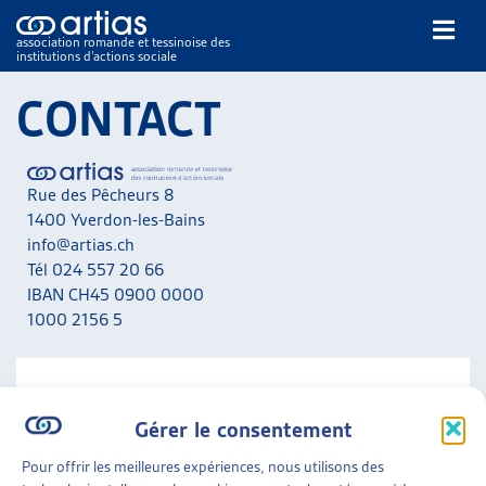
association romande et tessinoise des
institutions d’actions sociale
Rechercher
CONTACT
Rue des Pêcheurs 8
1400 Yverdon-les-Bains
info@artias.ch
Tél 024 557 20 66
NOS PUBLICATIONS
IBAN CH45 0900 0000
ARTICLES
1000 2156 5
DOSSIERS DU MOIS
VEILLE
RESSOURCES
NOUS CONTACTER
THÉMATIQUES
Gérer le consentement
A noter que nous ne répondons pas aux messages liés
GUIDE SOCIAL ROMAND
aux situations personnelles. Adressez-vous en priorité
Pour offrir les meilleures expériences, nous utilisons des
AUTRES
aux services concernés de votre canton.