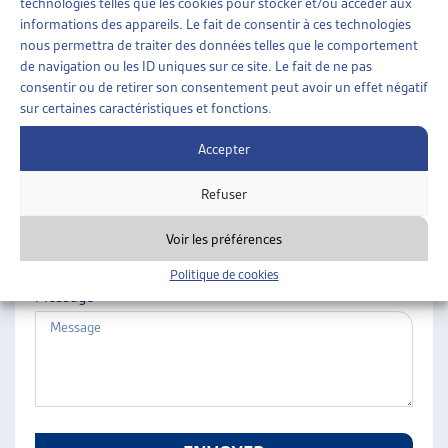
technologies telles que les cookies pour stocker et/ou accéder aux
ARTIAS
informations des appareils. Le fait de consentir à ces technologies
Nom
L’ASSOCIATION
nous permettra de traiter des données telles que le comportement
de navigation ou les ID uniques sur ce site. Le fait de ne pas
PROJETS ET ACTIVITÉS
consentir ou de retirer son consentement peut avoir un effet négatif
JOURNÉES D’AUTOMNE
sur certaines caractéristiques et fonctions.
Prénom
Accepter
Refuser
E-mail
Voir les préférences
Politique de cookies
Message