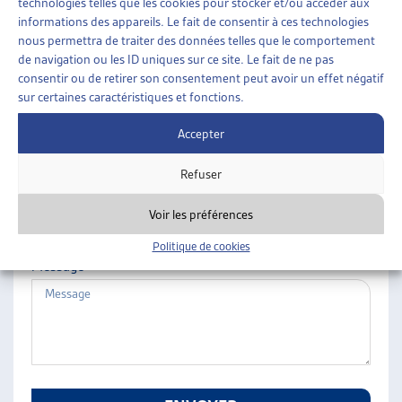
technologies telles que les cookies pour stocker et/ou accéder aux
ARTIAS
informations des appareils. Le fait de consentir à ces technologies
Nom
L’ASSOCIATION
nous permettra de traiter des données telles que le comportement
de navigation ou les ID uniques sur ce site. Le fait de ne pas
PROJETS ET ACTIVITÉS
consentir ou de retirer son consentement peut avoir un effet négatif
JOURNÉES D’AUTOMNE
sur certaines caractéristiques et fonctions.
Prénom
Accepter
Refuser
E-mail
Voir les préférences
Politique de cookies
Message