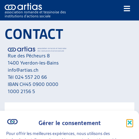
association romande et tessinoise des
institutions d’actions sociale
Rechercher
CONTACT
Rue des Pêcheurs 8
1400 Yverdon-les-Bains
info@artias.ch
Tél 024 557 20 66
NOS PUBLICATIONS
IBAN CH45 0900 0000
ARTICLES
1000 2156 5
DOSSIERS DU MOIS
VEILLE
RESSOURCES
NOUS CONTACTER
THÉMATIQUES
Gérer le consentement
A noter que nous ne répondons pas aux messages liés
GUIDE SOCIAL ROMAND
aux situations personnelles. Adressez-vous en priorité
Pour offrir les meilleures expériences, nous utilisons des
AUTRES
aux services concernés de votre canton.