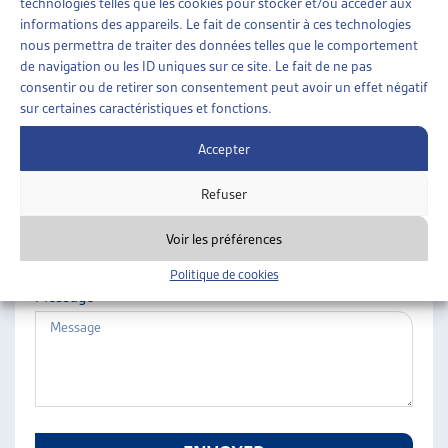
technologies telles que les cookies pour stocker et/ou accéder aux
ARTIAS
informations des appareils. Le fait de consentir à ces technologies
Nom
L’ASSOCIATION
nous permettra de traiter des données telles que le comportement
de navigation ou les ID uniques sur ce site. Le fait de ne pas
PROJETS ET ACTIVITÉS
consentir ou de retirer son consentement peut avoir un effet négatif
JOURNÉES D’AUTOMNE
sur certaines caractéristiques et fonctions.
Prénom
Accepter
Refuser
E-mail
Voir les préférences
Politique de cookies
Message