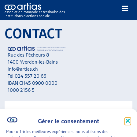
association romande et tessinoise des
institutions d’actions sociale
Rechercher
CONTACT
Rue des Pêcheurs 8
1400 Yverdon-les-Bains
info@artias.ch
Tél 024 557 20 66
NOS PUBLICATIONS
IBAN CH45 0900 0000
ARTICLES
1000 2156 5
DOSSIERS DU MOIS
VEILLE
RESSOURCES
NOUS CONTACTER
THÉMATIQUES
Gérer le consentement
A noter que nous ne répondons pas aux messages liés
GUIDE SOCIAL ROMAND
aux situations personnelles. Adressez-vous en priorité
Pour offrir les meilleures expériences, nous utilisons des
AUTRES
aux services concernés de votre canton.