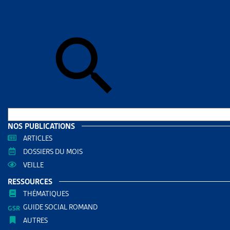
Accueil
>
Me
MEMB
L’ARTIAS co
liées à l’
individuels).
Si vous n’êt
L’ARTIAS a s
convention 
2014. Les 
NOS PUBLICATIONS
augmentatio
ARTICLES
DOSSIERS DU MOIS
Barème de 
VEILLE
RESSOURCES
THÉMATIQUES
Membres ind
GUIDE SOCIAL ROMAND
AUTRES