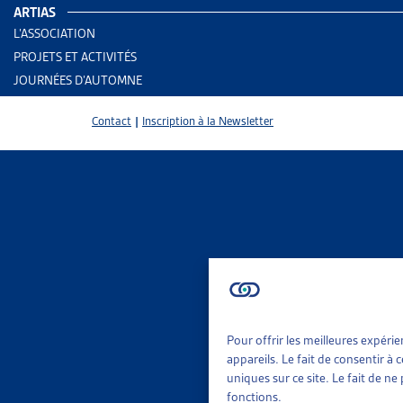
ARTIAS
Membres co
L’ASSOCIATION
PROJETS ET ACTIVITÉS
JOURNÉES D’AUTOMNE
Services pri
Contact
|
Inscription à la Newsletter
a) services
(ayant reco
b) services 
(dont la cha
c) services 
Pour offrir les meilleures expéri
appareils. Le fait de consentir à
uniques sur ce site. Le fait de n
(dont la ch
fonctions.