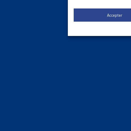
d) services
Accepter
e) tarif pr
d’instituti
f) une cotis
locales, ré
Services pub
(communes, 
jusqu’à 999
de 1’000 à 