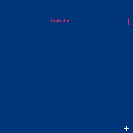
Rechercher
publiques et privées
PARTAGER
ions et les membres
ulletin d’adhésion.
(
CSIAS
) une nouvelle
vigueur le 1er janvier
s de la CSIAS sans
Sfr. 80.-