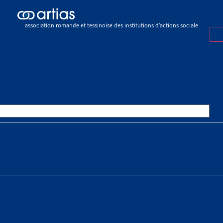
mbres
RES
association romande et tessinoise des institutions d’actions sociale
mpte dans ses rangs des membres collectifs (les organisations 
action sociale) et des membres passifs (d’autres organisat
es pas membre de l’ARTIAS et souhaitez le devenir, remplissez le
b
igné avec la Conférence suisse des institutions d’action sociale 
de collaboration
qui remplace celle de
2007
. Elle est entrée en 
membres de l’ARTIAS sont toujours automatiquement membre
n de cotisation.
cotisation
ividuels (passifs)