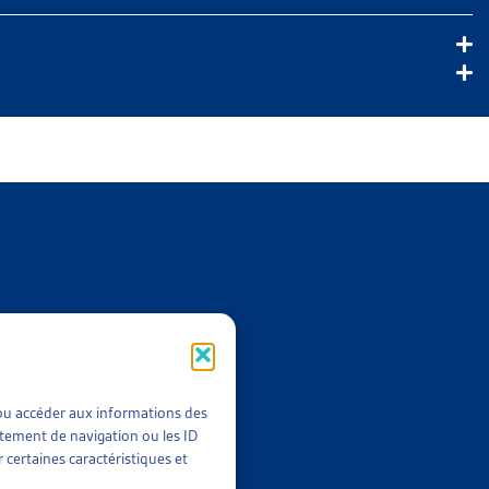
Sfr. 80.-
Sfr. 220.-
Sfr. 490.-
t/ou accéder aux informations des
rtement de navigation ou les ID
 certaines caractéristiques et