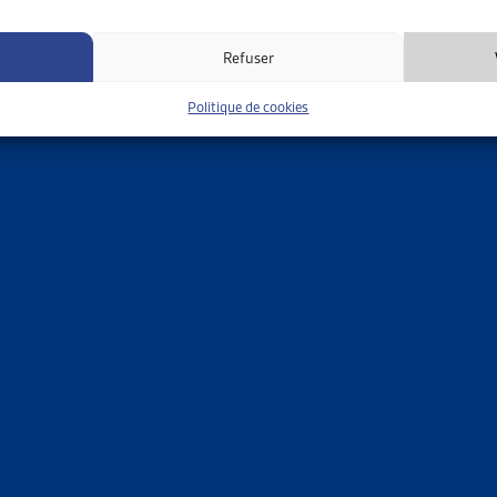
 sociaux d’entreprise
Refuser
éférentiel pour les membres d’associations ou
Politique de cookies
ons faitières qui sont déjà membres de l’ARTIAS
ation forfaitaire peut être négociée pour les institutions
gionales ou cantonales ayant un porteur commun régional
lics
services communaux, centres sociaux régionaux)
 habitants
4’999 habitants