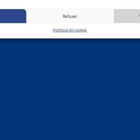
 sociaux d’entreprise
Refuser
éférentiel pour les membres d’associations ou
Politique de cookies
ons faitières qui sont déjà membres de l’ARTIAS
ation forfaitaire peut être négociée pour les institutions
gionales ou cantonales ayant un porteur commun régional
lics
services communaux, centres sociaux régionaux)
 habitants
4’999 habitants