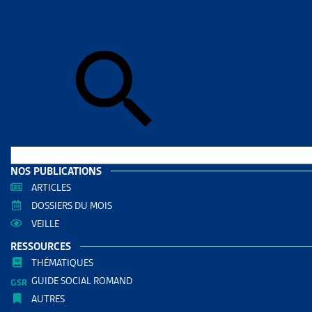
Accueil
>
Me
MEMB
L’ARTIAS co
liées à l’
individuels).
Si vous n’êt
L’ARTIAS a s
convention 
2014. Les 
NOS PUBLICATIONS
augmentatio
ARTICLES
DOSSIERS DU MOIS
Barème de 
VEILLE
RESSOURCES
THÉMATIQUES
Membres ind
GUIDE SOCIAL ROMAND
AUTRES