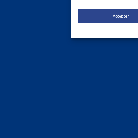
d) services
Accepter
e) tarif pr
d’instituti
f) une cotis
locales, ré
Services pub
(communes, 
jusqu’à 999
de 1’000 à 