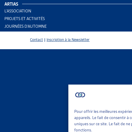
ARTIAS
Membres co
L’ASSOCIATION
PROJETS ET ACTIVITÉS
JOURNÉES D’AUTOMNE
Services pri
Contact
|
Inscription à la Newsletter
a) services
(ayant reco
b) services 
(dont la cha
c) services 
Pour offrir les meilleures expéri
appareils. Le fait de consentir à
uniques sur ce site. Le fait de n
(dont la ch
fonctions.