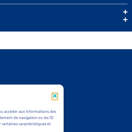
Sfr. 80.-
Sfr. 220.-
Sfr. 490.-
t/ou accéder aux informations des
rtement de navigation ou les ID
 certaines caractéristiques et