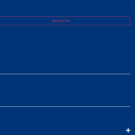
Rechercher
publiques et privées
PARTAGER
ions et les membres
ulletin d’adhésion.
(
CSIAS
) une nouvelle
vigueur le 1er janvier
s de la CSIAS sans
Sfr. 80.-