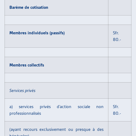
ARTIAS
Barème de cotisation
L’ASSOCIATION
PROJETS ET ACTIVITÉS
JOURNÉES D’AUTOMNE
Membres individuels (passifs)
Sfr.
80.-
Membres collectifs
Services privés
a) services privés d’action sociale non
Sfr.
professionnalisés
80.-
(ayant recours exclusivement ou presque à des
bénévoles)