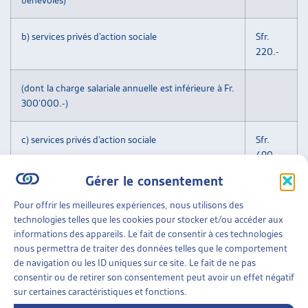
b) services privés d’action sociale
Sfr.
220.-
(dont la charge salariale annuelle est inférieure à Fr.
300’000.-)
c) services privés d’action sociale
Sfr.
490.-
Gérer le consentement
(dont la charge salariale annuelle est supérieure à
Pour offrir les meilleures expériences, nous utilisons des
Fr. 300’000.-)
technologies telles que les cookies pour stocker et/ou accéder aux
informations des appareils. Le fait de consentir à ces technologies
d) services sociaux d’entreprise
Sfr.
nous permettra de traiter des données telles que le comportement
220.-
de navigation ou les ID uniques sur ce site. Le fait de ne pas
consentir ou de retirer son consentement peut avoir un effet négatif
sur certaines caractéristiques et fonctions.
e) tarif préférentiel pour les membres d’associations
Sfr.