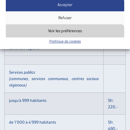
ou
180.-
Accepter
d’institutions faitières qui sont déjà membres de
l’ARTIAS
Refuser
f) une cotisation forfaitaire peut être négociée pour
Voir les préférences
les institutions
locales, régionales ou cantonales ayant un porteur
Politique de cookies
commun régional
Services publics
(communes, services communaux, centres sociaux
régionaux)
jusqu’à 999 habitants
Sfr.
220.-
de 1’000 à 4’999 habitants
Sfr.
490.-