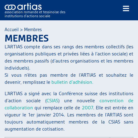
association romande et tessinoise des
institutions d’actions sociale
Rechercher
Accueil
>
Membres
MEMBRES
L’ARTIAS compte dans ses rangs des membres collectifs (les
organisations publiques et privées liées à l’action sociale) et
des membres passifs (d’autres organisations et les membres
individuels).
Si vous n’êtes pas membre de l’ARTIAS et souhaitez le
NOS PUBLICATIONS
devenir, remplissez le
bulletin d’adhésion.
ARTICLES
DOSSIERS DU MOIS
L’ARTIAS a signé avec la Conférence suisse des institutions
d’action sociale (
CSIAS
) une nouvelle
convention de
VEILLE
collaboration
qui remplace celle de
2007
. Elle est entrée en
RESSOURCES
vigueur le 1er janvier 2014. Les membres de l’ARTIAS sont
THÉMATIQUES
toujours automatiquement membres de la CSIAS sans
GUIDE SOCIAL ROMAND
augmentation de cotisation.
AUTRES