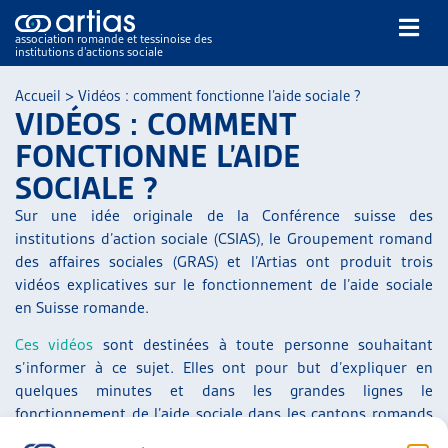
association romande et tessinoise des
institutions d’actions sociale
Rechercher
Accueil
>
Vidéos : comment fonctionne l’aide sociale ?
VIDÉOS : COMMENT
FONCTIONNE L’AIDE
SOCIALE ?
Sur une idée originale de la Conférence suisse des
institutions d’action sociale (CSIAS), le Groupement romand
NOS PUBLICATIONS
des affaires sociales (GRAS) et l’Artias ont produit trois
ARTICLES
vidéos explicatives sur le fonctionnement de l’aide sociale
DOSSIERS DU MOIS
en Suisse romande.
VEILLE
Ces vidéos
sont destinées à toute personne souhaitant
RESSOURCES
s’informer à ce sujet. Elles ont pour but d’expliquer en
THÉMATIQUES
quelques minutes et dans les grandes lignes le
GUIDE SOCIAL ROMAND
fonctionnement de l’aide sociale dans les cantons romands
AUTRES
en français et dans les principales langues de la migration.