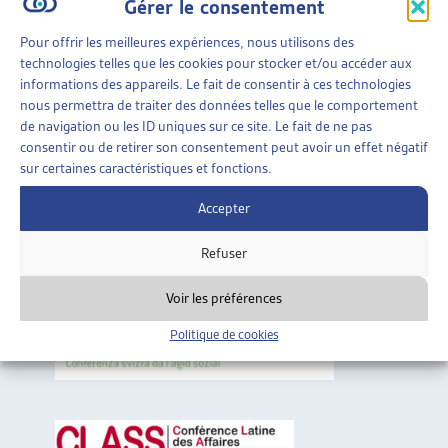
Gérer le consentement
La première est un résumé des grands principes de l’aide
ARTIAS
sociale. La deuxième explique comment l’aide matérielle est
L’ASSOCIATION
Pour offrir les meilleures expériences, nous utilisons des
calculée. La troisième présente les droits et devoirs des
technologies telles que les cookies pour stocker et/ou accéder aux
PROJETS ET ACTIVITÉS
usagers et usagères de l’aide sociale.
informations des appareils. Le fait de consentir à ces technologies
JOURNÉES D’AUTOMNE
nous permettra de traiter des données telles que le comportement
Les vidéos existent en 14 langues – une version en langue
de navigation ou les ID uniques sur ce site. Le fait de ne pas
des signes est également à disposition pour le français et
consentir ou de retirer son consentement peut avoir un effet négatif
l’allemand.
sur certaines caractéristiques et fonctions.
A CONSULTER SUR :
WWW.AIDE-
Accepter
SOCIALE.CH
Refuser
Voir les préférences
Politique de cookies