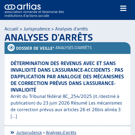
association romande et tessinoise des
institutions d’actions sociale
Rechercher
Accueil
>
Jurisprudence
>
Analyses d'arrêts
ANALYSES D'ARRÊTS
•
ANALYSES D'ARRÊTS
DOSSIER DE VEILLE
DÉTERMINATION DES REVENUS AVEC ET SANS
INVALIDITÉ DANS L’ASSURANCE-ACCIDENTS : PAS
NOS PUBLICATIONS
D’APPLICATION PAR ANALOGIE DES MÉCANISMES
ARTICLES
DE CORRECTION PRÉVUS DANS L’ASSURANCE-
INVALIDITÉ
DOSSIERS DU MOIS
Arrêt du Tribunal fédéral 8C_254/2025 (it./destiné à
VEILLE
publication) du 23 juin 2026 Résumé Les mécanismes
RESSOURCES
de correction prévus aux articles 26 et 26bis alinéa 3
THÉMATIQUES
[...]
GUIDE SOCIAL ROMAND
AUTRES
Jurisprudence
»
Analyses d'arrêts