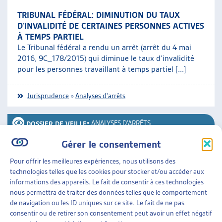
TRIBUNAL FÉDÉRAL: DIMINUTION DU TAUX
D’INVALIDITÉ DE CERTAINES PERSONNES ACTIVES
À TEMPS PARTIEL
Le Tribunal fédéral a rendu un arrêt (arrêt du 4 mai
2016, 9C_178/2015) qui diminue le taux d’invalidité
pour les personnes travaillant à temps partiel [...]
Jurisprudence
»
Analyses d'arrêts
•
ANALYSES D'ARRÊTS
DOSSIER DE VEILLE
Gérer le consentement
TAUX D’INVALIDITÉ DES PERSONNES
TRAVAILLANT À TEMPS PARTIEL : VIOLATION DE
Pour offrir les meilleures expériences, nous utilisons des
LA CEDH
technologies telles que les cookies pour stocker et/ou accéder aux
La Cour européenne des droits de l’homme a rendu un
informations des appareils. Le fait de consentir à ces technologies
arrêt de chambre (cela signifie que l’arrêt peut encore
nous permettra de traiter des données telles que le comportement
faire l’objet d’un recours) concluant que [...]
de navigation ou les ID uniques sur ce site. Le fait de ne pas
consentir ou de retirer son consentement peut avoir un effet négatif