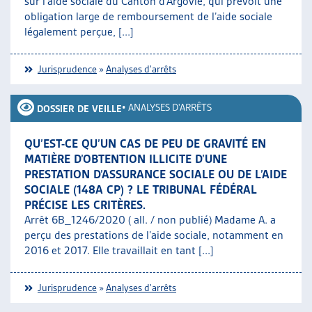
sur l’aide sociale du Canton d’Argovie, qui prévoit une
obligation large de remboursement de l’aide sociale
légalement perçue, [...]
Jurisprudence
»
Analyses d'arrêts
•
ANALYSES D'ARRÊTS
DOSSIER DE VEILLE
QU’EST-CE QU’UN CAS DE PEU DE GRAVITÉ EN
MATIÈRE D’OBTENTION ILLICITE D’UNE
PRESTATION D’ASSURANCE SOCIALE OU DE L’AIDE
SOCIALE (148A CP) ? LE TRIBUNAL FÉDÉRAL
PRÉCISE LES CRITÈRES.
Arrêt 6B_1246/2020 ( all. / non publié) Madame A. a
perçu des prestations de l’aide sociale, notamment en
2016 et 2017. Elle travaillait en tant [...]
Jurisprudence
»
Analyses d'arrêts