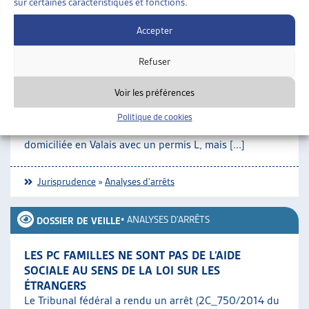
sur certaines caractéristiques et fonctions.
Jurisprudence
»
Analyses d'arrêts
Accepter
•
ANALYSES D'ARRÊTS
DOSSIER DE VEILLE
Refuser
LIBRE CIRCULATION: PAS DE DROIT À L’AIDE
Voir les préférences
SOCIALE POUR PERMIS « L » NON TRAVAILLEUR
Le Tribunal fédéral a rendu un arrêt le 22 octobre
Politique de cookies
2015 (8C_897/2014) concernant une personne de l’UE
domiciliée en Valais avec un permis L, mais [...]
Jurisprudence
»
Analyses d'arrêts
•
ANALYSES D'ARRÊTS
DOSSIER DE VEILLE
LES PC FAMILLES NE SONT PAS DE L’AIDE
SOCIALE AU SENS DE LA LOI SUR LES
ÉTRANGERS
Le Tribunal fédéral a rendu un arrêt (2C_750/2014 du