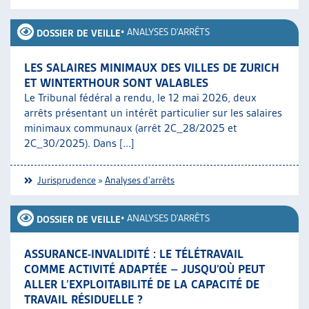
ARTIAS
L’ASSOCIATION
•
ANALYSES D'ARRÊTS
DOSSIER DE VEILLE
PROJETS ET ACTIVITÉS
JOURNÉES D’AUTOMNE
LES SALAIRES MINIMAUX DES VILLES DE ZURICH
ET WINTERTHOUR SONT VALABLES
Le Tribunal fédéral a rendu, le 12 mai 2026, deux
arrêts présentant un intérêt particulier sur les salaires
minimaux communaux (arrêt 2C_28/2025 et
2C_30/2025). Dans [...]
Jurisprudence
»
Analyses d'arrêts
•
ANALYSES D'ARRÊTS
DOSSIER DE VEILLE
ASSURANCE-INVALIDITÉ : LE TÉLÉTRAVAIL
COMME ACTIVITÉ ADAPTÉE – JUSQU’OÙ PEUT
ALLER L’EXPLOITABILITÉ DE LA CAPACITÉ DE
TRAVAIL RÉSIDUELLE ?