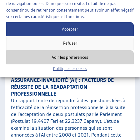
parlementaire 21.498 « Mettre en œuvre le rapport
de navigation ou les ID uniques sur ce site. Le fait de ne pas
d’évaluation relatif aux expertises médicales dans l’Al
consentir ou de retirer son consentement peut avoir un effet négatif
», s’est ouverte. À l’instar de l’initiative parlementaire
sur certaines caractéristiques et fonctions.
mentionnée précédemment, la Commission de la
sécurité sociale et de la […]
Accepter
Refuser
Santé
,
Assurance-invalidité (LAI)
Voir les préférences
20 JANVIER 2025
Politique de cookies
ASSURANCE-INVALIDITÉ (AI) : FACTEURS DE
RÉUSSITE DE LA RÉADAPTATION
PROFESSIONNELLE
Un rapport tente de répondre à des questions liées à
l’efficacité de la réinsertion professionnelle, à la suite
de l’acceptation de deux postulats par le Parlement
(Postulat 19.4407 Feri et 22.3237 Gapany). L’étude
examine la situation des personnes qui se sont
annoncées à l’AI entre 2008 et 2021. Pendant cette