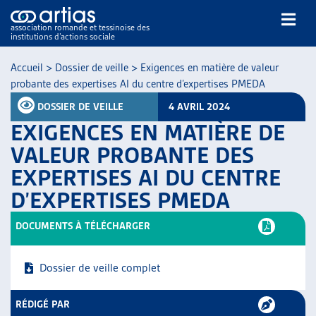
association romande et tessinoise des
institutions d’actions sociale
Rechercher
Accueil
>
Dossier de veille
>
Exigences en matière de valeur
probante des expertises AI du centre d’expertises PMEDA
DOSSIER DE VEILLE
4 AVRIL 2024
EXIGENCES EN MATIÈRE DE
VALEUR PROBANTE DES
EXPERTISES AI DU CENTRE
NOS PUBLICATIONS
D’EXPERTISES PMEDA
ARTICLES
DOSSIERS DU MOIS
DOCUMENTS À TÉLÉCHARGER
VEILLE
RESSOURCES
Dossier de veille complet
THÉMATIQUES
GUIDE SOCIAL ROMAND
RÉDIGÉ PAR
AUTRES