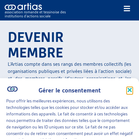
association romande et tessinoise des
institutions d’actions sociale
Rechercher
DEVENIR
MEMBRE
L’Artias compte dans ses rangs des membres collectifs (les
organisations publiques et privées liées à l’action sociale)
NOS PUBLICATIONS
et des membres passifs (d’autres organisations et les
ARTICLES
membres individuels).
Gérer le consentement
DOSSIERS DU MOIS
L’Artias a signé avec la Conférence suisse des institutions
Pour offrir les meilleures expériences, nous utilisons des
VEILLE
d’action sociale (
CSIAS
) une nouvelle
convention de
technologies telles que les cookies pour stocker et/ou accéder aux
RESSOURCES
collaboration
qui remplace celle de
2007
. Elle est entrée
informations des appareils. Le fait de consentir à ces technologies
THÉMATIQUES
nous permettra de traiter des données telles que le comportement
en vigueur le 1er janvier 2014. Les membres de l’Artias
GUIDE SOCIAL ROMAND
de navigation ou les ID uniques sur ce site. Le fait de ne pas
sont toujours automatiquement membres de la CSIAS
consentir ou de retirer son consentement peut avoir un effet négatif
AUTRES
sans augmentation de cotisation.