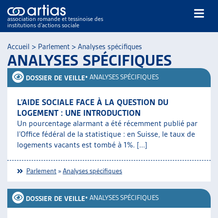
association romande et tessinoise des
institutions d’actions sociale
Rechercher
Accueil
>
Parlement
>
Analyses spécifiques
ANALYSES SPÉCIFIQUES
•
ANALYSES SPÉCIFIQUES
DOSSIER DE VEILLE
L’AIDE SOCIALE FACE À LA QUESTION DU
LOGEMENT : UNE INTRODUCTION
NOS PUBLICATIONS
Un pourcentage alarmant a été récemment publié par
ARTICLES
l’Office fédéral de la statistique : en Suisse, le taux de
logements vacants est tombé à 1%. [...]
DOSSIERS DU MOIS
VEILLE
Parlement
»
Analyses spécifiques
RESSOURCES
THÉMATIQUES
•
ANALYSES SPÉCIFIQUES
GUIDE SOCIAL ROMAND
DOSSIER DE VEILLE
AUTRES