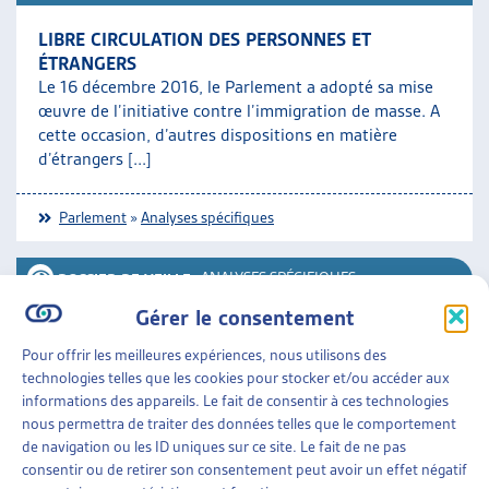
LIBRE CIRCULATION DES PERSONNES ET
ÉTRANGERS
Le 16 décembre 2016, le Parlement a adopté sa mise
œuvre de l’initiative contre l’immigration de masse. A
cette occasion, d’autres dispositions en matière
d’étrangers [...]
Parlement
»
Analyses spécifiques
•
ANALYSES SPÉCIFIQUES
DOSSIER DE VEILLE
Gérer le consentement
PRESTATIONS COMPLÉMENTAIRES : REVENUS
Pour offrir les meilleures expériences, nous utilisons des
HYPOTHÉTIQUES ET PROJET DE RÉFORME
technologies telles que les cookies pour stocker et/ou accéder aux
Le 16 septembre 2016, le Conseil fédéral a transmis
informations des appareils. Le fait de consentir à ces technologies
son message sur la réforme des prestations
nous permettra de traiter des données telles que le comportement
complémentaires à l’AVS/AI (PC). S’agissant des revenus
de navigation ou les ID uniques sur ce site. Le fait de ne pas
hypothétiques pris [...]
consentir ou de retirer son consentement peut avoir un effet négatif