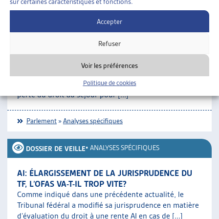
sur certaines caractéristiques et fonctions.
Parlement
»
Analyses spécifiques
Accepter
•
ANALYSES SPÉCIFIQUES
DOSSIER DE VEILLE
Refuser
AIDE SOCIALE ET FIN DU DROIT AU SÉJOUR
Voir les préférences
L’Artias a préparé un dossier de « Veille » offrant un
panorama des règles juridiques qui s’appliquent à la
Politique de cookies
perte du droit au séjour pour [...]
Parlement
»
Analyses spécifiques
•
ANALYSES SPÉCIFIQUES
DOSSIER DE VEILLE
AI: ÉLARGISSEMENT DE LA JURISPRUDENCE DU
TF, L’OFAS VA-T-IL TROP VITE?
Comme indiqué dans une précédente actualité, le
Tribunal fédéral a modifié sa jurisprudence en matière
d’évaluation du droit à une rente AI en cas de [...]