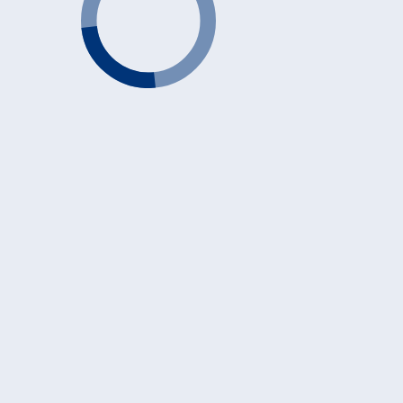
ASSURANCE-INVALIDITÉ: L’ADOPTION DU SECOND
VOLET DE LA 6E RÉVISION FAIT RÉAGIR
A peine le premier volet de la 6e révision de
l’assurance-invalidité (AI) est-il accepté par les
Chambres fédérales que déjà le second arrive. Le
Conseil [...]
Parlement
»
Analyses spécifiques