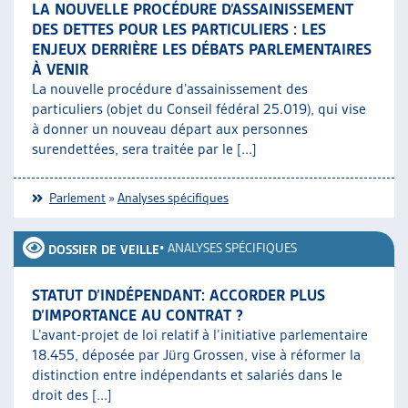
LA NOUVELLE PROCÉDURE D’ASSAINISSEMENT
ARTIAS
DES DETTES POUR LES PARTICULIERS : LES
L’ASSOCIATION
ENJEUX DERRIÈRE LES DÉBATS PARLEMENTAIRES
PROJETS ET ACTIVITÉS
À VENIR
JOURNÉES D’AUTOMNE
La nouvelle procédure d’assainissement des
particuliers (objet du Conseil fédéral 25.019), qui vise
à donner un nouveau départ aux personnes
surendettées, sera traitée par le [...]
Parlement
»
Analyses spécifiques
•
ANALYSES SPÉCIFIQUES
DOSSIER DE VEILLE
STATUT D’INDÉPENDANT: ACCORDER PLUS
D’IMPORTANCE AU CONTRAT ?
L’avant-projet de loi relatif à l’initiative parlementaire
18.455, déposée par Jürg Grossen, vise à réformer la
distinction entre indépendants et salariés dans le
droit des [...]