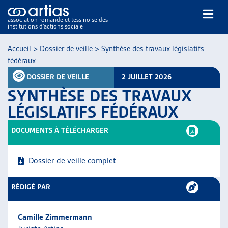
association romande et tessinoise des
institutions d’actions sociale
Rechercher
Accueil
>
Dossier de veille
>
Synthèse des travaux législatifs
fédéraux
DOSSIER DE VEILLE
2 JUILLET 2026
SYNTHÈSE DES TRAVAUX
LÉGISLATIFS FÉDÉRAUX
NOS PUBLICATIONS
DOCUMENTS À TÉLÉCHARGER
ARTICLES
DOSSIERS DU MOIS
Dossier de veille complet
VEILLE
RESSOURCES
RÉDIGÉ PAR
THÉMATIQUES
GUIDE SOCIAL ROMAND
Camille Zimmermann
AUTRES