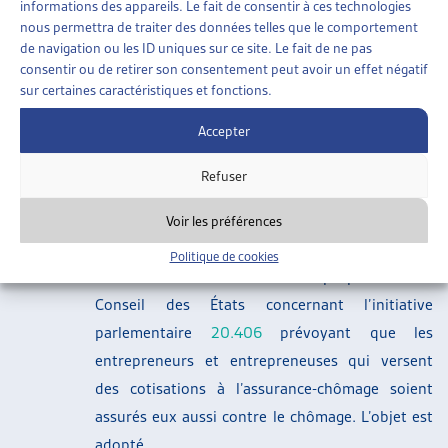
informations des appareils. Le fait de consentir à ces technologies
d’emploi réalistes. L’objet est transmis au
nous permettra de traiter des données telles que le comportement
de navigation ou les ID uniques sur ce site. Le fait de ne pas
Conseil des États.
consentir ou de retirer son consentement peut avoir un effet négatif
Prévoyance professionnelle :
sur certaines caractéristiques et fonctions.
Le postulat
26.3521
chargeant le Conseil fédéral
Accepter
de proposer un rapport des moyens de
moderniser certains points de la LPP a été
Refuser
adopté par le Conseil des États. Le postulat est
donc transmis au Conseil fédéral.
Voir les préférences
Assurance-chômage :
Politique de cookies
Le Conseil national a adhéré aux propositions du
Conseil des États concernant l’initiative
parlementaire
20.406
prévoyant que les
entrepreneurs et entrepreneuses qui versent
des cotisations à l’assurance-chômage soient
assurés eux aussi contre le chômage. L’objet est
adopté.