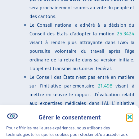
sera prochainement soumis au vote du peuple et
des cantons.
Le Conseil national a adhéré à la décision du
Conseil des États d’adopter la motion
25.3424
visant à rendre plus attrayante dans l’AVS la
poursuite volontaire du travail après l’âge
ordinaire de la retraite dans sa version initiale.
L’objet est transmis au Conseil fédéral.
Le Conseil des États n’est pas entré en matière
sur l’initiative parlementaire
21.498
visant à
mettre en œuvre le rapport d’évaluation relatif
aux expertises médicales dans l’AI. L’initiative
parlementaire est transmise au Conseil national.
Gérer le consentement
Le Conseil national a adopté la motion
26.3018
Pour offrir les meilleures expériences, nous utilisons des
demandant que l’évaluation de l’incapacité de
technologies telles que les cookies pour stocker et/ou accéder aux
gain soit réalisée sur la base de possibilités