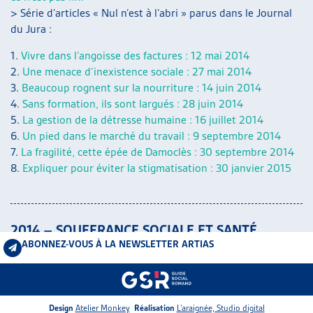
> Série d’articles « Nul n’est à l’abri » parus dans le Journal
du Jura :
1.
Vivre dans l’angoisse des factures : 12 mai 2014
2.
Une menace d’inexistence sociale : 27 mai 2014
3.
Beaucoup rognent sur la nourriture : 14 juin 2014
4.
Sans formation, ils sont largués : 28 juin 2014
5.
La gestion de la détresse humaine : 16 juillet 2014
6.
Un pied dans le marché du travail : 9 septembre 2014
7.
La fragilité, cette épée de Damoclès : 30 septembre 2014
8.
Expliquer pour éviter la stigmatisation : 30 janvier 2015
2014 – SOUFFRANCE SOCIALE ET SANTÉ
ABONNEZ-VOUS À LA NEWSLETTER ARTIAS
PSYCHIQUE: LE RÔLE PIVOT DU TRAVAIL
SOCIAL
>
Programme
(format PDF)
>
Actes 2014
Design
Atelier Monkey
Réalisation
L’araignée, Studio digital