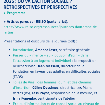
2025 : OÙ VA L’ACTION SOCIALE ?
ARTIAS
RÉTROSPECTIVES ET PERSPECTIVES
L’ASSOCIATION
> Programme
PROJETS ET ACTIVITÉS
> Articles parus sur REISO (partenariat):
JOURNÉES D’AUTOMNE
https://www.reiso.org/ressources/journees-dautomne-de-
lartias
Présentations et discours de la journée (pdf) :
Introduction
,
Amanda Ioset
, secrétaire générale
Passer du « mérite » au « pouvoir d’agir » dans
l’accession à un logement individuel
:
la proposition
neuchâteloise,
Jean Messerli,
directeur de la
Fondation en faveur des adultes en difficultés sociales
(FADS)
Toiles de Vies : des femmes, du fil et des chemins
d’insertion
, Céline Dessimoz,
directrice Les Mains
Vertes (VS),
Tess Payot,
responsable de la mesure, et
Irina Fomenko
, participante de l’atelier
Projet d’information et de conseil social au niveau de