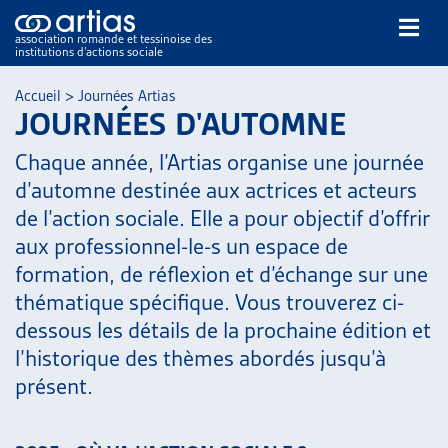
association romande et tessinoise des
institutions d’actions sociale
Rechercher
Accueil
>
Journées Artias
JOURNÉES D'AUTOMNE
Chaque année, l’Artias organise une journée
d’automne destinée aux actrices et acteurs
de l’action sociale. Elle a pour objectif d’offrir
aux professionnel-le-s un espace de
NOS PUBLICATIONS
formation, de réflexion et d’échange sur une
ARTICLES
thématique spécifique. Vous trouverez ci-
DOSSIERS DU MOIS
dessous les détails de la prochaine édition et
VEILLE
l’historique des thèmes abordés jusqu’à
RESSOURCES
présent.
THÉMATIQUES
GUIDE SOCIAL ROMAND
AUTRES