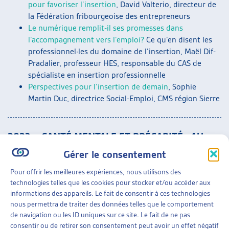
pour favoriser l’insertion
, David Valterio, directeur de
la Fédération fribourgeoise des entrepreneurs
Le numérique remplit-il ses promesses dans
l’accompagnement vers l’emploi?
Ce qu’en disent les
professionnel·les du domaine de l’insertion, Maël Dif-
Pradalier, professeur HES, responsable du CAS de
spécialiste en insertion professionnelle
Perspectives pour l’insertion de demain
, Sophie
Martin Duc, directrice Social-Emploi, CMS région Sierre
2023 – SANTÉ MENTALE ET PRÉCARITÉ : AU-
DELÀ DE L’ENGRENAGE
Gérer le consentement
> Programme
Pour offrir les meilleures expériences, nous utilisons des
> Présentations (pdf) :
technologies telles que les cookies pour stocker et/ou accéder aux
informations des appareils. Le fait de consentir à ces technologies
Parcours de vie, précarité et santé mentale :
nous permettra de traiter des données telles que le comportement
contributions des sciences sociales
; Claudine Burton-
de navigation ou les ID uniques sur ce site. Le fait de ne pas
Jeangros, sociologue de la santé, Université de Genève
consentir ou de retirer son consentement peut avoir un effet négatif