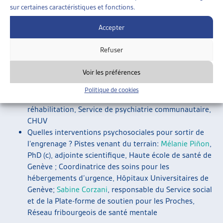
Santé mentale et précarité : le regard médical
; Dr
sur certaines caractéristiques et fonctions.
Stéphane Morandi, médecin cadre, Service de
Accepter
psychiatrie communautaire, CHUV et médecin
cantonal adjoint, Département de la santé et de
Refuser
l’action sociale, Etat de Vaud
L’artothèque vu.ch : valorisation par la pratique
Voir les préférences
artistique de personnes en situation de précarité
atteintes dans leur santé psychique
; Isabelle Cuche-
Politique de cookies
Monnier, médiatrice culturelle, ateliers de
réhabilitation, Service de psychiatrie communautaire,
CHUV
Quelles interventions psychosociales pour sortir de
l’engrenage ? Pistes venant du terrain:
Mélanie Piñon
,
PhD (c), adjointe scientifique, Haute école de santé de
Genève ; Coordinatrice des soins pour les
hébergements d’urgence, Hôpitaux Universitaires de
Genève;
Sabine Corzani
, responsable du Service social
et de la Plate-forme de soutien pour les Proches,
Réseau fribourgeois de santé mentale